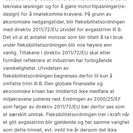
tekniske løsninger og for å gjøre motortilpasninger(re-
design) for å imøtekomme kravene. På grunn av
økonomiske nedgangstider, blir fleksibilitetsordningen
med direktiv 2011/72/EU utvidet for avgasstrinn III B.
Det vil si at antallet motorer som blir tillatt å ta i bruk
under fleksibilitetsordningen blir noe høyere enn
vanlig. Tiltakene i direktiv 2011/72/EU skal etter
formålet reflektere at industrien har forbigående
vanskeligheter. Utvidelsen av
fleksibilitetsordningen begrenses derfor til kun å
omfatte trinn III B. Den globale finansielle og
økonomiske krisen bør imidlertid ikke medføre at
miljøkravene justeres ned. Endringen av 2000/25/EF
som følger av direktiv 2011/72/EU bør derfor ses som
et særskilt unntak. Fleksibilitetsordningen trer i kraft når
et gitt avgasstrinn blir gjeldende og har samme varighet
som dette trinnet, evt. inntil tre år dersom det ikke