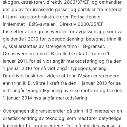
skogbrukstraktorer, direktiv 2003/37/EF, og omhandler
utslipp av forurensende gasser og partikler fra motorer
til jord- og skogbrukstraktorer. Rettsaktene er
innlemmet i EØS-avtalen. Direktiv 2000/25/EF
fastsetter at de grenseverdier for avgassutslipp som var
gjeldende i 2010 for typegodkjenning, betegnet trinn III
A, skal erstattes av strengere trinn III B-grenser.
Grenseverdien trinn III B skulle tre i kraft fra den 1.
januar 2011, for så vidt angår markedsføring og fra den
1. januar 2010 for så vidt angår typegodkjenning.
Direktivet beskriver videre at trinn IV,som er strengere
enn trinn III B, vil tre i kraft fra den 1. januar 2013 for så
vidt angår typegodkjenning av slike motorer og fra den
1. januar 2014 hva angår markedsføring.
Overgangen til grenseverdier på trinn III B innebærer en
drastisk endring av teknologi som medfører betydelige
kostnader for produsentene. Det må utvikles avanserte