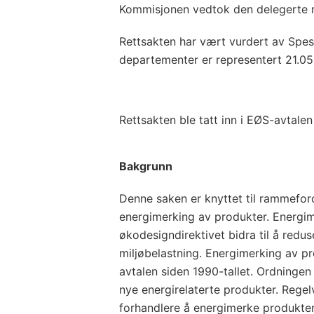
Kommisjonen vedtok den delegerte r
Rettsakten har vært vurdert av Spesi
departementer er representert 21.05
Rettsakten ble tatt inn i EØS-avtalen
Bakgrunn
Denne saken er knyttet til rammefor
energimerking av produkter. Energ
økodesigndirektivet bidra til å redu
miljøbelastning. Energimerking av p
avtalen siden 1990-tallet. Ordningen e
nye energirelaterte produkter. Rege
forhandlere å energimerke produktene