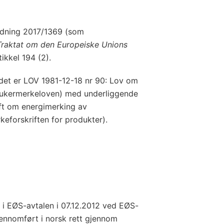
rdning 2017/1369 (som
Traktat om den Europeiske Unions
ikkel 194 (2).
det er LOV 1981-12-18 nr 90: Lov om
brukermerkeloven) med underliggende
ft om energimerking av
keforskriften for produkter).
 i EØS-avtalen i 07.12.2012 ved EØS-
ennomført i norsk rett gjennom