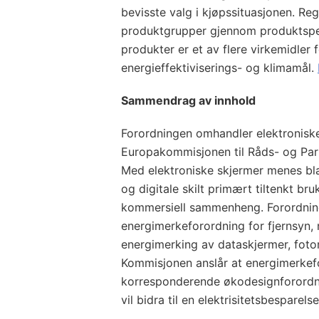
bevisste valg i kjøpssituasjonen. Reg
produktgrupper gjennom produktspesi
produkter er et av flere virkemidler
energieffektiviserings- og klimamål.
Sammendrag av innhold
Forordningen omhandler elektroniske 
Europakommisjonen til Råds- og Par
Med elektroniske skjermer menes bla
og digitale skilt primært tiltenkt bru
kommersiell sammenheng. Forordning
energimerkeforordning for fjernsyn,
energimerking av dataskjermer, fotor
Kommisjonen anslår at energimerkef
korresponderende økodesignforordn
vil bidra til en elektrisitetsbesparel