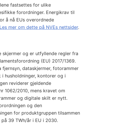
lene fastsettes for ulike
fikke forordninger. Energikrav til
 for å nå EUs overordnede
Les mer om dette på NVEs nettsider
.
skjermer og er utfyllende regler fra
lamentsforordning (EU) 2017/1369.
 fjernsyn, dataskjermer, fotorammer
k i husholdninger, kontorer og i
en reviderer gjeldende
 nr 1062/2010, mens kravet om
ammer og digitale skilt er nytt.
orordningen og den
ingen for produktgruppen tilsammen
se på 39 TWh/år i EU i 2030.