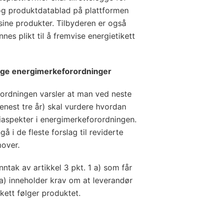
 og produktdatablad på plattformen
sine produkter. Tilbyderen er også
es plikt til å fremvise energietikett
ige energimerkeforordninger
orordningen varsler at man ved neste
nest tre år) skal vurdere hvordan
aspekter i energimerkeforordningen.
 i de fleste forslag til reviderte
emover.
ntak av artikkel 3 pkt. 1 a) som får
a) inneholder krav om at leverandør
tikett følger produktet.