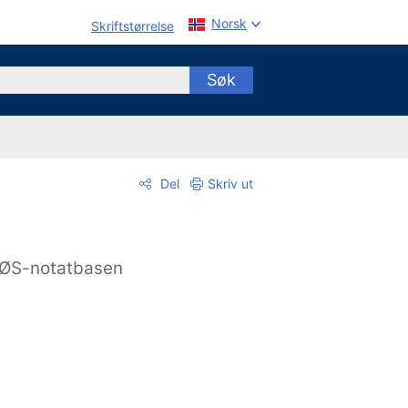
Norsk
Skriftstørrelse
Søk
Del
Skriv ut
ØS-notatbasen