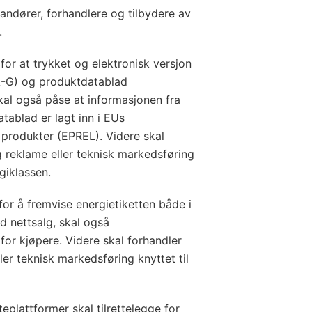
erandører, forhandlere og tilbydere av
.
for at trykket og elektronisk versjon
 A-G) og produktdatablad
skal også påse at informasjonen fra
ablad er lagt inn i EUs
produkter (EPREL). Videre skal
g reklame eller teknisk markedsføring
rgiklassen.
for å fremvise energietiketten både i
ed nettsalg, skal også
for kjøpere. Videre skal forhandler
ler teknisk markedsføring knyttet til
eplattformer skal tilrettelegge for