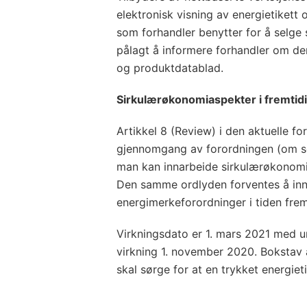
elektronisk visning av energietikett
som forhandler benytter for å selge 
pålagt å informere forhandler om denn
og produktdatablad.
Sirkulærøkonomiaspekter i fremtid
Artikkel 8 (Review) i den aktuelle f
gjennomgang av forordningen (om se
man kan innarbeide sirkulærøkonomi
Den samme ordlyden forventes å inngå
energimerkeforordninger i tiden fr
Virkningsdato er 1. mars 2021 med un
virkning 1. november 2020. Bokstav 
skal sørge for at en trykket energie