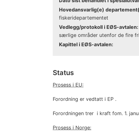
Dato sist behandlet i spesialutval
Hovedansvarlig(e) departement(
fiskeridepartementet
Vedlegg/protokoll i EØS-avtalen:
særlige områder utenfor de fire fr
Kapittel i EØS-avtalen:
Status
Prosess i EU:
Forordning er vedtatt i EP .
Forordningen trer i kraft fom. 1. jan
Prosess i Norge: