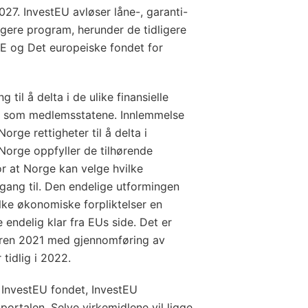
7. InvestEU avløser låne-, garanti-
ligere program, herunder de tidligere
 og Det europeiske fondet for
til å delta i de ulike finansielle
kår som medlemsstatene. Innlemmelse
orge rettigheter til å delta i
 Norge oppfyller de tilhørende
or at Norge kan velge hvilke
lgang til. Den endelige utformingen
ke økonomiske forpliktelser en
e endelig klar fra EUs side. Det er
meren 2021 med gjennomføring av
 tidlig i 2022.
 InvestEU fondet, InvestEU
ortalen. Selve virkemidlene vil ligge