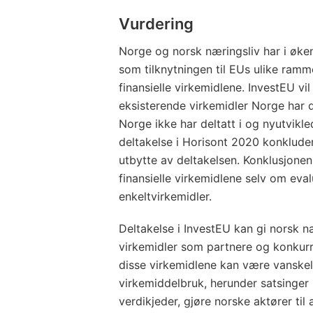
Vurdering
Norge og norsk næringsliv har i øke
som tilknytningen til EUs ulike ramm
finansielle virkemidlene. InvestEU vi
eksisterende virkemidler Norge har de
Norge ikke har deltatt i og nyutvikl
deltakelse i Horisont 2020 konklud
utbytte av deltakelsen. Konklusjone
finansielle virkemidlene selv om eva
enkeltvirkemidler.
Deltakelse i InvestEU kan gi norsk 
virkemidler som partnere og konkurr
disse virkemidlene kan være vanskeli
virkemiddelbruk, herunder satsinger 
verdikjeder, gjøre norske aktører til