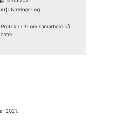
g:
12.05.2021
er):
Nærings- og
Protokoll 31 om samarbeid på
iheter
uar 2021.