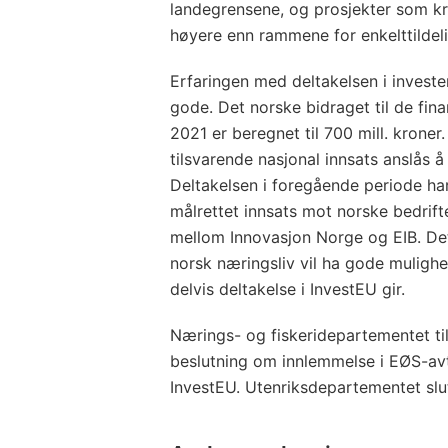
landegrensene, og prosjekter som k
høyere enn rammene for enkelttildeli
Erfaringen med deltakelsen i investe
gode. Det norske bidraget til de fina
2021 er beregnet til 700 mill. kroner
tilsvarende nasjonal innsats anslås 
Deltakelsen i foregående periode har
målrettet innsats mot norske bedrift
mellom Innovasjon Norge og EIB. Det
norsk næringsliv vil ha gode mulighe
delvis deltakelse i InvestEU gir.
Nærings- og fiskeridepartementet ti
beslutning om innlemmelse i EØS-av
InvestEU. Utenriksdepartementet slutt