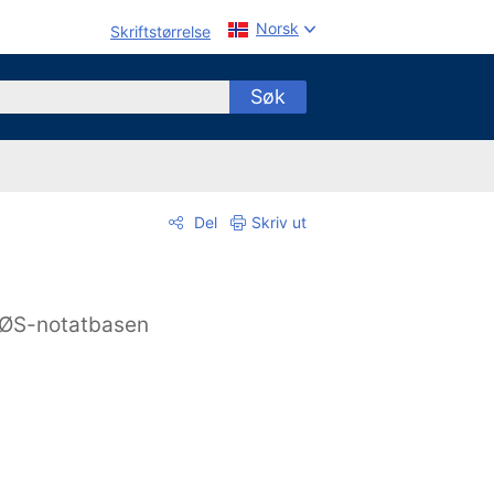
Norsk
Skriftstørrelse
Søk
Del
Skriv ut
ØS-notatbasen