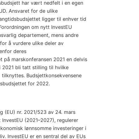
udsjett har vært nedfelt i en egen
UD. Ansvaret for de ulike
gtidsbudsjettet ligger til enhver tid
 Forordningen om nytt InvestEU
svarlig departement, mens andre
or å vurdere ulike deler av
enfor deres
et på marskonferansen 2021 en delvis
2021 bli tatt stilling til hvilke
l tilknyttes. Budsjettkonsekvensene
atsbudsjettet for 2022.
g (EU) nr. 2021/523 av 24. mars
InvestEU (2021–2027), regulerer
konomisk lønnsomme investeringer i
v. InvestEU er en sentral del av EUs