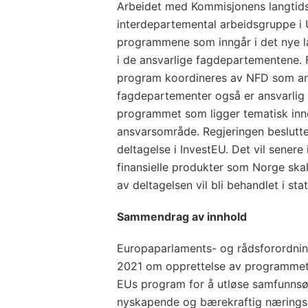
Arbeidet med Kommisjonens langtidsb
interdepartemental arbeidsgruppe i 
programmene som inngår i det nye lan
i de ansvarlige fagdepartementene.
program koordineres av NFD som an
fagdepartementer også er ansvarlig f
programmet som ligger tematisk inn
ansvarsområde. Regjeringen beslutt
deltagelse i InvestEU. Det vil senere i 
finansielle produkter som Norge ska
av deltagelsen vil bli behandlet i st
Sammendrag av innhold
Europaparlaments- og rådsforordnin
2021 om opprettelse av programmet 
EUs program for å utløse samfunnsø
nyskapende og bærekraftig næringsli