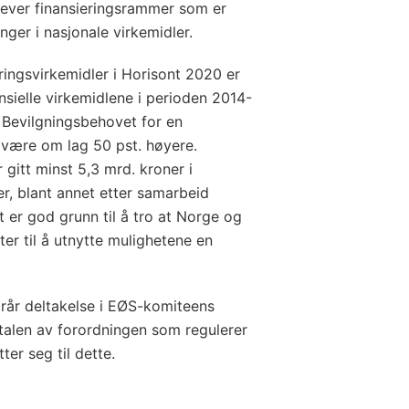
rever finansieringsrammer som er
nger i nasjonale virkemidler.
ringsvirkemidler i Horisont 2020 er
nsielle virkemidlene i perioden 2014-
. Bevilgningsbehovet for en
å være om lag 50 pst. høyere.
 gitt minst 5,3 mrd. kroner i
er, blant annet etter samarbeid
 er god grunn til å tro at Norge og
ter til å utnytte mulighetene en
lrår deltakelse i EØS-komiteens
talen av forordningen som regulerer
er seg til dette.