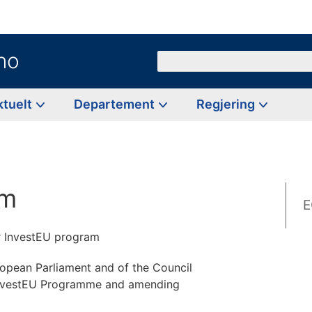
no
Søk
ktuelt
Departement
Regjering
am
E
r InvestEU program
opean Parliament and of the Council
 InvestEU Programme and amending