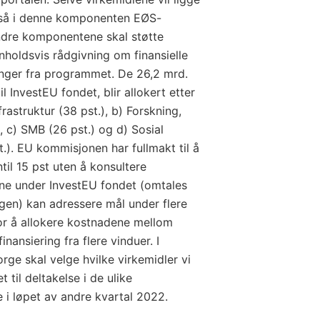
gså i denne komponenten EØS-
ndre komponentene skal støtte
holdsvis rådgivning om finansielle
linger fra programmet. De 26,2 mrd.
il InvestEU fondet, blir allokert etter
frastruktur (38 pst.), b) Forskning,
), c) SMB (26 pst.) og d) Sosial
t.). EU kommisjonen har fullmakt til å
til 15 pst uten å konsultere
ne under InvestEU fondet (omtales
ngen) kan adressere mål under flere
for å allokere kostnadene mellom
nansiering fra flere vinduer. I
orge skal velge hvilke virkemidler vi
 til deltakelse i de ulike
 i løpet av andre kvartal 2022.