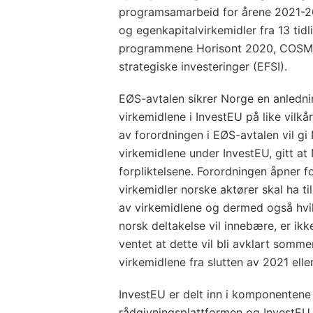
programsamarbeid for årene 2021-202
og egenkapitalvirkemidler fra 13 tid
programmene Horisont 2020, COSME
strategiske investeringer (EFSI).
EØS-avtalen sikrer Norge en anledning 
virkemidlene i InvestEU på like vil
av forordningen i EØS-avtalen vil gi N
virkemidlene under InvestEU, gitt at
forpliktelsene. Forordningen åpner f
virkemidler norske aktører skal ha ti
av virkemidlene og dermed også hvil
norsk deltakelse vil innebære, er ikk
ventet at dette vil bli avklart som
virkemidlene fra slutten av 2021 eller
InvestEU er delt inn i komponentene
rådgivningsplattformen og InvestEU p