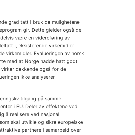
nde grad tatt i bruk de mulighetene
eprogram gir. Dette gjelder også de
l delvis være en videreføring av
ltatt i, eksisterende virkemidler
ede virkemidler. Evalueringen av norsk
erte med at Norge hadde hatt godt
n virker dekkende også for de
lueringen ikke analyserer
næringsliv tilgang på samme
enter i EU. Deler av effektene ved
g å realisere ved nasjonal
som skal utvikle og sikre europeiske
 attraktive partnere i samarbeid over