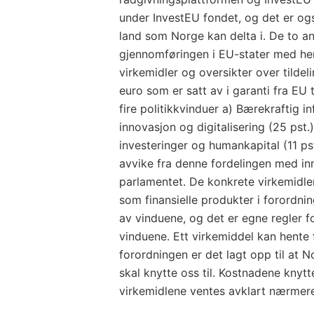
under InvestEU fondet, og det er o
land som Norge kan delta i. De to a
gjennomføringen i EU-stater med hen
virkemidler og oversikter over tilde
euro som er satt av i garanti fra EU t
fire politikkvinduer a) Bærekraftig in
innovasjon og digitalisering (25 pst.
investeringer og humankapital (11 ps
avvike fra denne fordelingen med inn
parlamentet. De konkrete virkemidle
som finansielle produkter i forordni
av vinduene, og det er egne regler 
vinduene. Ett virkemiddel kan hente fi
forordningen er det lagt opp til at N
skal knytte oss til. Kostnadene knyttet
virkemidlene ventes avklart nærmere