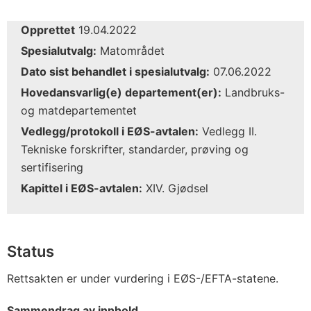
Opprettet
19.04.2022
Spesialutvalg:
Matområdet
Dato sist behandlet i spesialutvalg:
07.06.2022
Hovedansvarlig(e) departement(er):
Landbruks-
og matdepartementet
Vedlegg/protokoll i EØS-avtalen:
Vedlegg II.
Tekniske forskrifter, standarder, prøving og
sertifisering
Kapittel i EØS-avtalen:
XIV. Gjødsel
Status
Rettsakten er under vurdering i EØS-/EFTA-statene.
Sammendrag av innhold