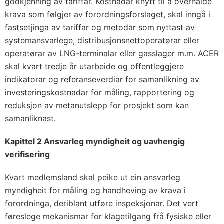
godkjenning av tariffar. Kostnadar knytt til å overhalde
krava som følgjer av forordningsforslaget, skal inngå i
fastsetjinga av tariffar og metodar som nyttast av
systemansvarlege, distribusjonsnettoperatørar eller
operatørar av LNG-terminalar eller gasslager m.m. ACER
skal kvart tredje år utarbeide og offentleggjere
indikatorar og referanseverdiar for samanlikning av
investeringskostnadar for måling, rapportering og
reduksjon av metanutslepp for prosjekt som kan
samanliknast.
Kapittel 2 Ansvarleg myndigheit og uavhengig
verifisering
Kvart medlemsland skal peike ut ein ansvarleg
myndigheit for måling og handheving av krava i
forordninga, deriblant utføre inspeksjonar. Det vert
føreslege mekanismar for klagetilgang frå fysiske eller