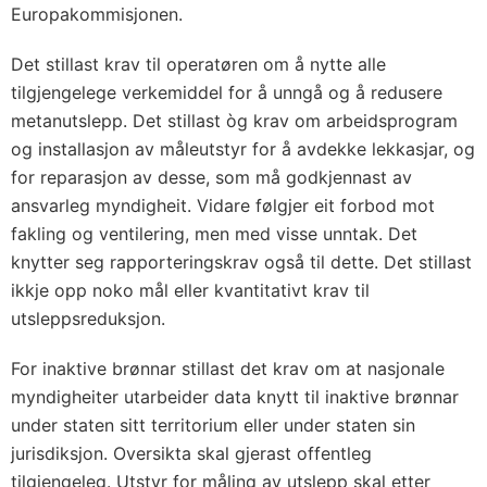
Europakommisjonen.
Det stillast krav til operatøren om å nytte alle
tilgjengelege verkemiddel for å unngå og å redusere
metanutslepp. Det stillast òg krav om arbeidsprogram
og installasjon av måleutstyr for å avdekke lekkasjar, og
for reparasjon av desse, som må godkjennast av
ansvarleg myndigheit. Vidare følgjer eit forbod mot
fakling og ventilering, men med visse unntak. Det
knytter seg rapporteringskrav også til dette. Det stillast
ikkje opp noko mål eller kvantitativt krav til
utsleppsreduksjon.
For inaktive brønnar stillast det krav om at nasjonale
myndigheiter utarbeider data knytt til inaktive brønnar
under staten sitt territorium eller under staten sin
jurisdiksjon. Oversikta skal gjerast offentleg
tilgjengeleg. Utstyr for måling av utslepp skal etter