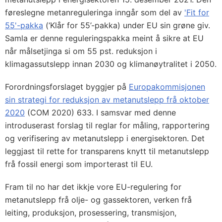
føreslegne metanreguleringa inngår som del av
'Fit for
55'-pakka
(‘Klår for 55’-pakka) under EU sin grøne giv.
Samla er denne reguleringspakka meint å sikre at EU
når målsetjinga si om 55 pst. reduksjon i
klimagassutslepp innan 2030 og klimanøytralitet i 2050.
Forordningsforslaget byggjer på
Europakommisjonen
sin strategi for reduksjon av metanutslepp frå oktober
2020
(COM 2020) 633. I samsvar med denne
introduserast forslag til reglar for måling, rapportering
og verifisering av metanutslepp i energisektoren. Det
leggjast til rette for transparens knytt til metanutslepp
frå fossil energi som importerast til EU.
Fram til no har det ikkje vore EU-regulering for
metanutslepp frå olje- og gassektoren, verken frå
leiting, produksjon, prosessering, transmisjon,