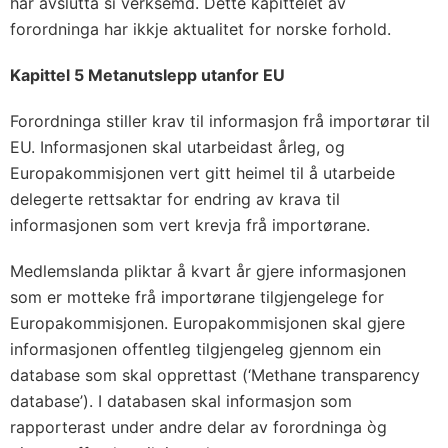
har avslutta si verksemd. Dette kapittelet av
forordninga har ikkje aktualitet for norske forhold.
Kapittel 5 Metanutslepp utanfor EU
Forordninga stiller krav til informasjon frå importørar til
EU. Informasjonen skal utarbeidast årleg, og
Europakommisjonen vert gitt heimel til å utarbeide
delegerte rettsaktar for endring av krava til
informasjonen som vert krevja frå importørane.
Medlemslanda pliktar å kvart år gjere informasjonen
som er motteke frå importørane tilgjengelege for
Europakommisjonen. Europakommisjonen skal gjere
informasjonen offentleg tilgjengeleg gjennom ein
database som skal opprettast (‘Methane transparency
database’). I databasen skal informasjon som
rapporterast under andre delar av forordninga òg