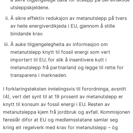
utsleppskjeldene.
Å sikre effektiv reduksjon av metanutslepp på tvers
av heile energiverdikjeda i EU, gjennom å stille
bindande krav.
Å auke tilgjengelegheita av informasjon om
metanutslepp knytt til fossil energi som vert
importert til EU, for slik å insentivere kutt i
metanutslepp frå partnarland og legge til rette for
transparens i marknaden.
I forklaringsteksten innleiingsvis til forordninga, avsnitt
(4), vert det synt til at 19 prosent av metanutslepp er
knytt til konsum av fossil energi i EU. Resten av
metanutsleppa kjem frå jordbruk og avfall. Kommisjonen
føreslår difor at EU og medlemsstatane samlar seg
kring eit regelverk med krav for metanutslepp – òg