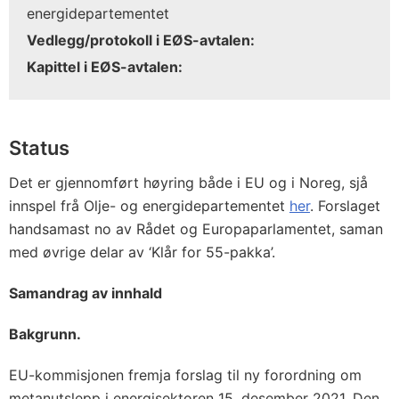
energidepartementet
Vedlegg/protokoll i EØS-avtalen:
Kapittel i EØS-avtalen:
Status
Det er gjennomført høyring både i EU og i Noreg, sjå
innspel frå Olje- og energidepartementet
her
. Forslaget
handsamast no av Rådet og Europaparlamentet, saman
med øvrige delar av ‘Klår for 55-pakka’.
Samandrag av innhald
Bakgrunn.
EU-kommisjonen fremja forslag til ny forordning om
metanutslepp i energisektoren 15. desember 2021. Den