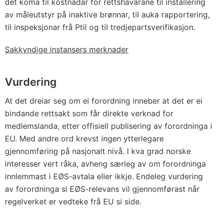
det koma til kostnadar for rettshavarane til installering
av måleutstyr på inaktive brønnar, til auka rapportering,
til inspeksjonar frå Ptil og til tredjepartsverifikasjon.
Sakkyndige instansers merknader
Vurdering
At det dreiar seg om ei forordning inneber at det er ei
bindande rettsakt som får direkte verknad for
medlemslanda, etter offisiell publisering av forordninga i
EU. Med andre ord krevst ingen ytterlegare
gjennomføring på nasjonalt nivå. I kva grad norske
interesser vert råka, avheng særleg av om forordninga
innlemmast i EØS-avtala eller ikkje. Endeleg vurdering
av forordninga si EØS-relevans vil gjennomførast når
regelverket er vedteke frå EU si side.