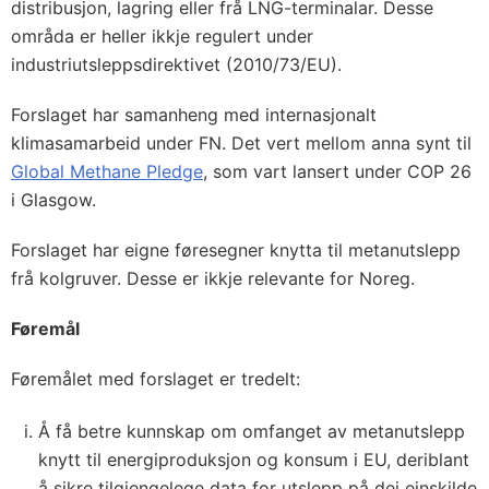
distribusjon, lagring eller frå LNG-terminalar. Desse
områda er heller ikkje regulert under
industriutsleppsdirektivet (2010/73/EU).
Forslaget har samanheng med internasjonalt
klimasamarbeid under FN. Det vert mellom anna synt til
Global Methane Pledge
, som vart lansert under COP 26
i Glasgow.
Forslaget har eigne føresegner knytta til metanutslepp
frå kolgruver. Desse er ikkje relevante for Noreg.
Føremål
Føremålet med forslaget er tredelt:
Å få betre kunnskap om omfanget av metanutslepp
knytt til energiproduksjon og konsum i EU, deriblant
å sikre tilgjengelege data for utslepp på dei einskilde