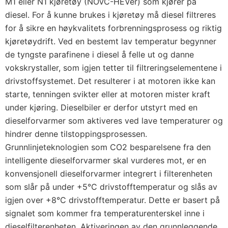
M1 eller N1 kjøretøy (NOVC-HEVer) som kjører på
diesel. For å kunne brukes i kjøretøy må diesel filtreres
for å sikre en høykvalitets forbrenningsprosess og riktig
kjøretøydrift. Ved en bestemt lav temperatur begynner
de tyngste parafinene i diesel å felle ut og danne
vokskrystaller, som igjen tetter til filtreringselementene i
drivstoffsystemet. Det resulterer i at motoren ikke kan
starte, tenningen svikter eller at motoren mister kraft
under kjøring. Dieselbiler er derfor utstyrt med en
dieselforvarmer som aktiveres ved lave temperaturer og
hindrer denne tilstoppingsprosessen.
Grunnlinjeteknologien som CO2 besparelsene fra den
intelligente dieselforvarmer skal vurderes mot, er en
konvensjonell dieselforvarmer integrert i filterenheten
som slår på under +5°C drivstofftemperatur og slås av
igjen over +8°C drivstofftemperatur. Dette er basert på
signalet som kommer fra temperaturenterskel inne i
dieselfilterenheten. Aktiveringen av den grunnleggende