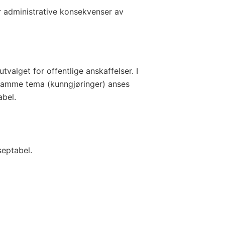
r administrative konsekvenser av
tvalget for offentlige anskaffelser. I
 samme tema (kunngjøringer) anses
bel.
septabel.