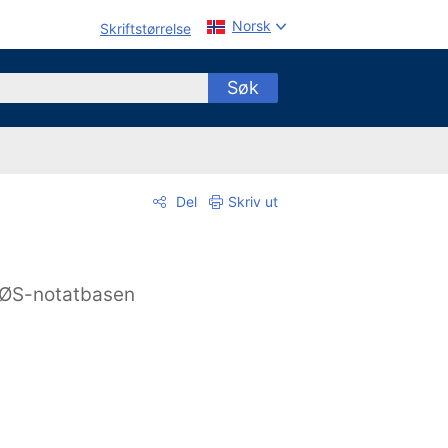
Norsk
Skriftstørrelse
Søk
Del
Skriv ut
ØS-notatbasen