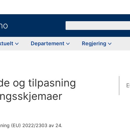
no
Søk
ktuelt
Departement
Regjering
e og tilpasning
E
ingsskjemaer
ning (EU) 2022/2303 av 24.