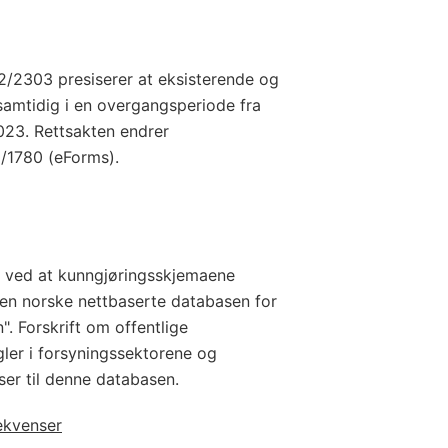
/2303 presiserer at eksisterende og
amtidig i en overgangsperiode fra
023. Rettsakten endrer
9/1780 (eForms).
t ved at kunngjøringsskjemaene
 den norske nettbaserte databasen for
". Forskrift om offentlige
gler i forsyningssektorene og
ser til denne databasen.
ekvenser