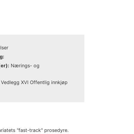
lser
g:
er):
Nærings- og
Vedlegg XVI Offentlig innkjøp
riatets "fast-track" prosedyre.