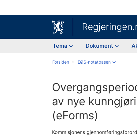
Regjeringen.
Tema
Dokument
A
Forsiden
EØS-notatbasen
Overgangsperiod
av nye kunngjør
(eForms)
Kommisjonens gjennomføringsforord