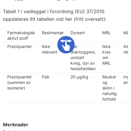
Tabell 1 i vedlegget i forordning (EU) 37/2010
oppdateres iht tabellen vist her (fritt oversatt):
Farmakologisk
Restmarkør
Dyreart
MRL
Mål
aktivt stoff
Praziquantel
Ikke
Alle
Ikke
Ikk
relevant
drøvtyggere,
krav
rel
unntatt
om
kveg, dyr av
MRL
hestefamilien
Praziquantel
Fisk
20 µg/kg
Muskel
Ing
(summen av
og
ang
isomerer)
skinn i
naturlig
forhold
Merknader