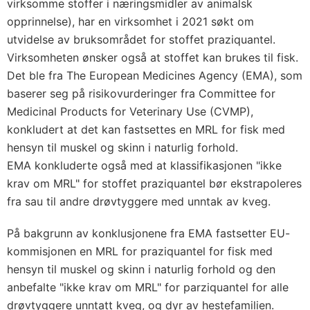
virksomme stoffer i næringsmidler av animalsk
opprinnelse), har en virksomhet i 2021 søkt om
utvidelse av bruksområdet for stoffet praziquantel.
Virksomheten ønsker også at stoffet kan brukes til fisk.
Det ble fra The European Medicines Agency (EMA), som
baserer seg på risikovurderinger fra Committee for
Medicinal Products for Veterinary Use (CVMP),
konkludert at det kan fastsettes en MRL for fisk med
hensyn til muskel og skinn i naturlig forhold.
EMA konkluderte også med at klassifikasjonen "ikke
krav om MRL" for stoffet praziquantel bør ekstrapoleres
fra sau til andre drøvtyggere med unntak av kveg.
På bakgrunn av konklusjonene fra EMA fastsetter EU-
kommisjonen en MRL for praziquantel for fisk med
hensyn til muskel og skinn i naturlig forhold og den
anbefalte "ikke krav om MRL" for parziquantel for alle
drøvtyggere unntatt kveg, og dyr av hestefamilien.