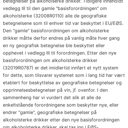
betegnelser på alkoholserke drikker. Tidligere inneholdt
vedlegg III til den gamle "basisforordningen" om
alkoholsterke (32008R0110) alle de geografiske
betegnelsene som til enhver tid var beskyttet i EU/EØS.
Den "gamle" basisforordningen om alkoholsterke
drikker måtte derfor endres på vanlig måte hver gang
en ny geografisk betegnelse ble beskyttet eller
opphevet i vedlegg III til forordningen. Etter den nye
basisforordningen om alkoholsterke drikker
(32019R0787) er det imidlertid innført et nytt system
for dette, som tilsvarer systemet som i lang tid har vært
etablert for beskyttelse av geografiske betegnelser og
opprinnelsesbetegnelser på vin, jf. ovenfor. I den
sammenheng har vi vurdert det slik at alle de
enkeltstående forordningene som beskytter nye, eller
endrer "gamle", geografiske betegnelser på
alkoholsterke drikker etter den nye basisforordningen
om alkoholsterke drikker, skal tas inn i EØS-