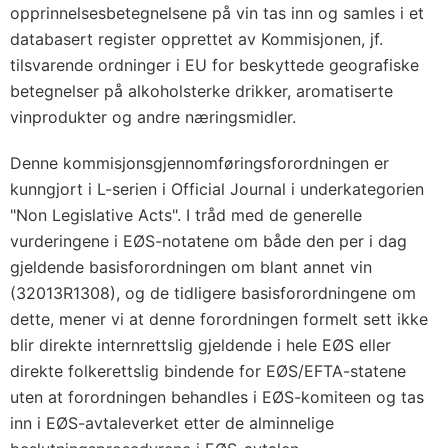
opprinnelsesbetegnelsene på vin tas inn og samles i et
databasert register opprettet av Kommisjonen, jf.
tilsvarende ordninger i EU for beskyttede geografiske
betegnelser på alkoholsterke drikker, aromatiserte
vinprodukter og andre næringsmidler.
Denne kommisjonsgjennomføringsforordningen er
kunngjort i L-serien i Official Journal i underkategorien
"Non Legislative Acts". I tråd med de generelle
vurderingene i EØS-notatene om både den per i dag
gjeldende basisforordningen om blant annet vin
(32013R1308), og de tidligere basisforordningene om
dette, mener vi at denne forordningen formelt sett ikke
blir direkte internrettslig gjeldende i hele EØS eller
direkte folkerettslig bindende for EØS/EFTA-statene
uten at forordningen behandles i EØS-komiteen og tas
inn i EØS-avtaleverket etter de alminnelige