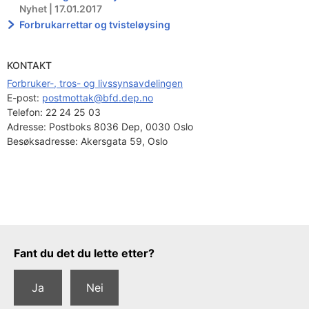
Nyhet | 17.01.2017
Forbrukarrettar og tvisteløysing
KONTAKT
Forbruker-, tros- og livssynsavdelingen
E-post: 
postmottak@bfd.dep.no
Telefon:
22 24 25 03
Adresse:
Postboks 8036 Dep, 0030 Oslo
Besøksadresse:
Akersgata 59, Oslo
Tilbakemeldingsskjema
Fant du det du lette etter?
Ja
Nei