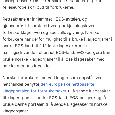
landegrensene. Disse rettsaktene etablerer et godt
felleseuropeisk tilbud til forbrukerne.
Rettsaktene er innlemmet i EØS-avtalen, og
gjennomført i norsk rett ved godkjenningsloven,
forbrukerklageloven og spesiallovgivning. Norske
forbrukere har derfor mulighet til å bruke klageorganer i
andre EØS-land til å få løst klagesaker med
næringsdrivende i et annet EØS-land. EØS-borgere kan
bruke norske klageorganer til å løse klagesaker med
norske næringsdrivende.
Norske forbrukere kan ved klager som oppstår ved
netthandel benytte
den europeiske nettbaserte
klageportalen for forbrukersaker
til å sende klagesaker
til klageorganer i andre EØS-land. EØS-borgere også
bruke denne portalen til å sende klagesaker til norske
klageorganer.