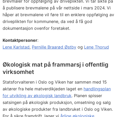
brevmaler for oppfølging av driveplikten. Vi tar sikte på
å publisere brevmalene på vår nettside i mars 2024. Vi
håper at brevmalene vil føre til en enklere oppfølging av
driveplikten for kommunene, da ved å få god
dokumentasjon ovenfor foretaket.
Kontaktpersoner
:
Lene Karlstad
,
Pernille Braarød Østby
og
Lene Thorud
Økologisk mat på frammarsj i offentlig
virksomhet
Statsforvalteren i Oslo og Viken har sammen med 15
aktører fra hele matverdikjeden laget en
handlingsplan
for utvikling av økologisk landbruk
. Planen spisser
satsingen på økologisk produksjon, omsetning og salg
av økologiske produkter fra landbruket i Oslo og Viken.
For å sikre framdrift, lager vi
årlige økologiske