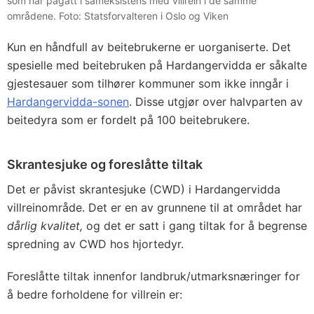
som har pågått i sameksistens med villrein i de samme
områdene. Foto: Statsforvalteren i Oslo og Viken
Kun en håndfull av beitebrukerne er uorganiserte. Det
spesielle med beitebruken på Hardangervidda er såkalte
gjestesauer som tilhører kommuner som ikke inngår i
Hardangervidda-sonen
. Disse utgjør over halvparten av
beitedyra som er fordelt på 100 beitebrukere.
Skrantesjuke og foreslåtte tiltak
Det er påvist skrantesjuke (CWD) i Hardangervidda
villreinområde. Det er en av grunnene til at området har
dårlig kvalitet,
og det er satt i gang tiltak for å begrense
spredning av CWD hos hjortedyr.
Foreslåtte tiltak innenfor landbruk/utmarksnæringer for
å bedre forholdene for villrein er: