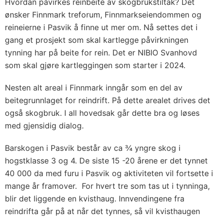
Hvordan påvirkes reinbeite av skogbrukstiltak? Det
ønsker Finnmark treforum, Finnmarkseiendommen og
reineierne i Pasvik å finne ut mer om. Nå settes det i
gang et prosjekt som skal kartlegge påvirkningen
tynning har på beite for rein. Det er NIBIO Svanhovd
som skal gjøre kartleggingen som starter i 2024.
Nesten alt areal i Finnmark inngår som en del av
beitegrunnlaget for reindrift. På dette arealet drives det
også skogbruk. I all hovedsak går dette bra og løses
med gjensidig dialog.
Barskogen i Pasvik består av ca ¾ yngre skog i
hogstklasse 3 og 4. De siste 15 -20 årene er det tynnet
40 000 da med furu i Pasvik og aktiviteten vil fortsette i
mange år framover. For hvert tre som tas ut i tynninga,
blir det liggende en kvisthaug. Innvendingene fra
reindrifta går på at når det tynnes, så vil kvisthaugen