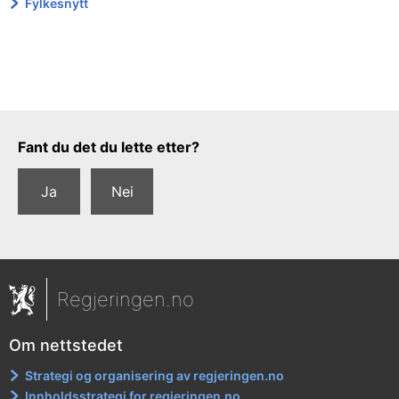
Fylkesnytt
Tilbakemeldingsskjema
Fant du det du lette etter?
Ja
Nei
Regjeringen.no
Om nettstedet
Strategi og organisering av regjeringen.no
Innholdsstrategi for regjeringen.no