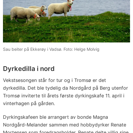
Sau beiter på Ekkerøy i Vadsø. Foto: Helge Molvig
Dyrkedilla i nord
Vekstsesongen står for tur og i Tromsø er det
dyrkedilla. Det ble tydelig da Nordgård på Berg utenfor
Tromsø inviterte til årets første dyrkingskafe 11. april i
vinterhagen på gården.
Dyrkingskafeen ble arrangert av bonde Magna
Nordgård-Melander sammen med hobbydyrker Renate
Mortensen som foredragsholder. Renate delte villig sine