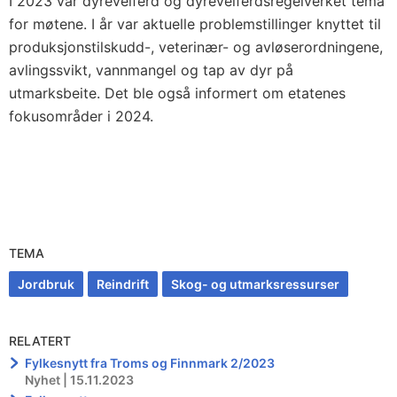
I 2023 var dyrevelferd og dyrevelferdsregelverket tema
for møtene. I år var aktuelle problemstillinger knyttet til
produksjonstilskudd-, veterinær- og avløserordningene,
avlingssvikt, vannmangel og tap av dyr på
utmarksbeite. Det ble også informert om etatenes
fokusområder i 2024.
TEMA
Jordbruk
Reindrift
Skog- og utmarksressurser
RELATERT
Fylkesnytt fra Troms og Finnmark 2/2023
Nyhet | 15.11.2023