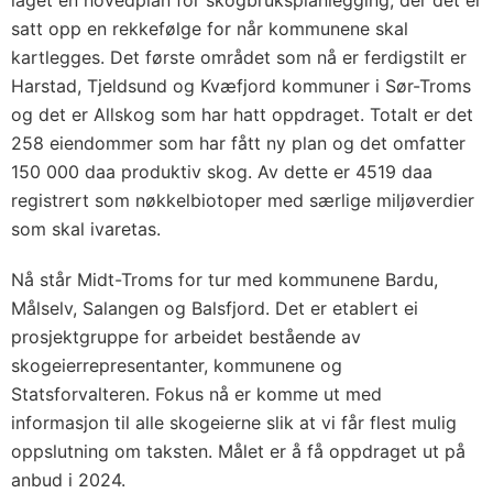
laget en hovedplan for skogbruksplanlegging, der det er
satt opp en rekkefølge for når kommunene skal
kartlegges. Det første området som nå er ferdigstilt er
Harstad, Tjeldsund og Kvæfjord kommuner i Sør-Troms
og det er Allskog som har hatt oppdraget. Totalt er det
258 eiendommer som har fått ny plan og det omfatter
150 000 daa produktiv skog. Av dette er 4519 daa
registrert som nøkkelbiotoper med særlige miljøverdier
som skal ivaretas.
Nå står Midt-Troms for tur med kommunene Bardu,
Målselv, Salangen og Balsfjord. Det er etablert ei
prosjektgruppe for arbeidet bestående av
skogeierrepresentanter, kommunene og
Statsforvalteren. Fokus nå er komme ut med
informasjon til alle skogeierne slik at vi får flest mulig
oppslutning om taksten. Målet er å få oppdraget ut på
anbud i 2024.