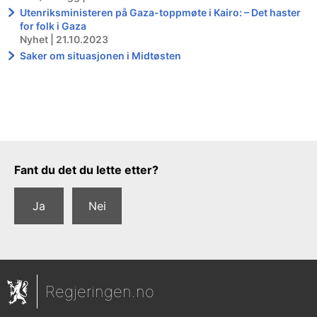
Utenriksministeren på Gaza-toppmøte i Kairo: – Det haster
for folk i Gaza
Nyhet | 21.10.2023
Saker om situasjonen i Midtøsten
Tilbakemeldingsskjema
Fant du det du lette etter?
Ja
Nei
Regjeringen.no