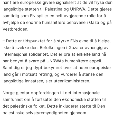
har flere europeiske givere signalisert at de vil fryse den
langsiktige støtten til Palestina og UNRWA. Dette gjøres
samtidig som FN spiller en helt avgjørende rolle for å
avhjelpe de enorme humanitære behovene i Gaza og på
Vestbredden.
– Dette er tidspunktet for å styrke FNs evne til å hjelpe,
ikke å svekke den. Befolkningen i Gaza er avhengig av
internasjonal solidaritet. Det er bra at enkelte land nå
har begynt å svare på UNRWAs humanitære appell.
Samtidig er jeg dypt bekymret over at noen europeiske
land går i motsatt retning, og vurderer å stanse den
langsiktige innsatsen, sier utenriksministeren.
Norge gjentar oppfordringen til det internasjonale
samfunnet om å fortsette den økonomiske støtten til
det palestinske folket. Dette inkluderer støtte til Den
palestinske selvstyremyndigheten gjennom