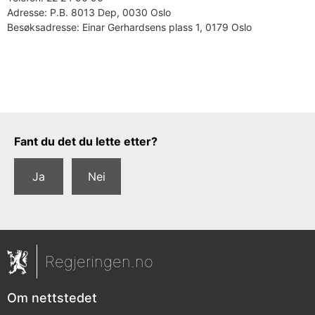
Adresse:
P.B. 8013 Dep, 0030 Oslo
Besøksadresse:
Einar Gerhardsens plass 1, 0179 Oslo
Tilbakemeldingsskjema
Fant du det du lette etter?
Ja
Nei
Regjeringen.no
Om nettstedet