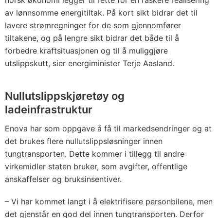
norsk økonomi legger til rette for en raskere realisering
av lønnsomme energitiltak. På kort sikt bidrar det til
lavere strømregninger for de som gjennomfører
tiltakene, og på lengre sikt bidrar det både til å
forbedre kraftsituasjonen og til å muliggjøre
utslippskutt, sier energiminister Terje Aasland.
Nullutslippskjøretøy og
ladeinfrastruktur
Enova har som oppgave å få til markedsendringer og at
det brukes flere nullutslippsløsninger innen
tungtransporten. Dette kommer i tillegg til andre
virkemidler staten bruker, som avgifter, offentlige
anskaffelser og bruksinsentiver.
– Vi har kommet langt i å elektrifisere personbilene, men
det gjenstår en god del innen tungtransporten. Derfor