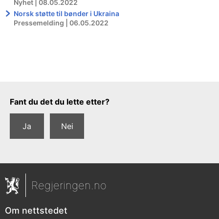
Nyhet | 08.05.2022
Norsk støtte til bønder i Ukraina
Pressemelding | 06.05.2022
Tilbakemeldingsskjema
Fant du det du lette etter?
Ja
Nei
Regjeringen.no
Om nettstedet