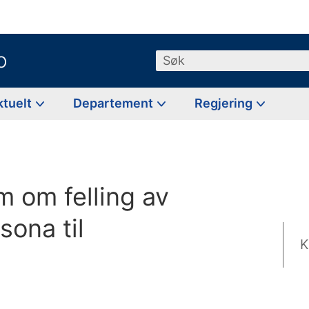
o
Søk
ktuelt
Departement
Regjering
m om felling av
sona til
K