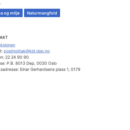
A
a og miljø
Naturmangfold
AKT
seksjonen
t: 
postmottak@kld.dep.no
on:
22 24 90 90
se:
P.B. 8013 Dep, 0030 Oslo
sadresse:
Einar Gerhardsens plass 1, 0179