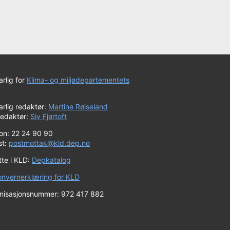
rlig for
Klima- og miljødepartementets
rlig redaktør:
Martine Røiseland
redaktør:
Siv Fjørtoft
fon: 22 24 90 90
st:
postmottak@kld.dep.no
tte i KLD:
Depkatalog
onvernerklæring for KLD
nisasjonsnummer: 972 417 882