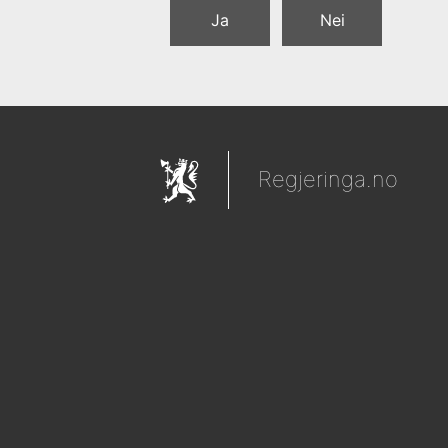
Ja
Nei
Regjeringa.no