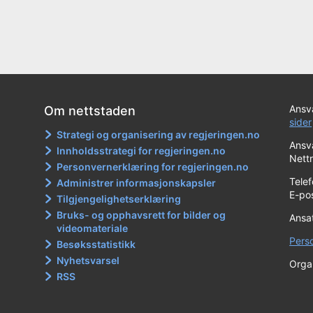
Ansva
Om nettstaden
sider
Strategi og organisering av regjeringen.no
Ansva
Innholdsstrategi for regjeringen.no
Nett
Personvernerklæring for regjeringen.no
Tele
Administrer informasjonskapsler
E-po
Tilgjengelighetserklæring
Bruks- og opphavsrett for bilder og
Ansa
videomateriale
Pers
Besøksstatistikk
Nyhetsvarsel
Orga
RSS