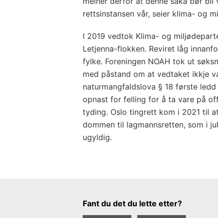
meiner derfor at denne saka bør bli
rettsinstansen vår, seier klima- og m
I 2019 vedtok Klima- og miljødeparte
Letjenna-flokken. Reviret låg innanfo
fylke. Foreningen NOAH tok ut søksmå
med påstand om at vedtaket ikkje va
naturmangfaldslova § 18 første ledd
opnast for felling for å ta vare på o
tyding. Oslo tingrett kom i 2021 til 
dommen til lagmannsretten, som i jul
ugyldig.
Tilbakemeldingsskjema
Fant du det du lette etter?