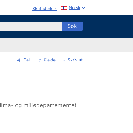
Norsk
Skriftstorleik
Søk
Del
Kjelde
Skriv ut
lima- og miljødepartementet