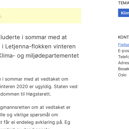
TEM
Klim
.
kluderte i sommar med at
KONT
Fjell
 i Letjenna-flokken vinteren
E-pos
Klima- og miljødepartementet
Telef
Adres
Besøk
Oslo
e i sommar med at vedtaket om
vinteren 2020 er ugyldig. Staten ved
 dommen til Høgsterett.
lagmannsretten om at vedtaket er
ielle og viktige spørsmål om
at får ei endeleg avklaring på. Eg