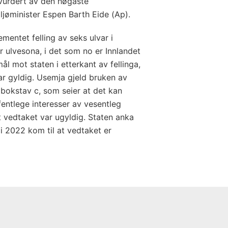
 vurdert av den høgaste
iljøminister Espen Barth Eide (Ap).
mentet felling av seks ulvar i
r ulvesona, i det som no er Innlandet
l mot staten i etterkant av fellinga,
r gyldig. Usemja gjeld bruken av
 bokstav c, som seier at det kan
ffentlege interesser av vesentleg
at vedtaket var ugyldig. Staten anka
i 2022 kom til at vedtaket er