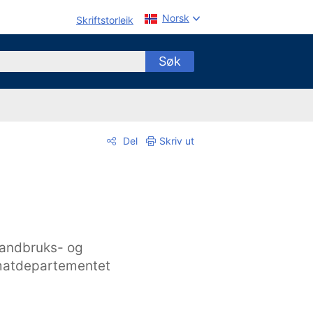
Norsk
Skriftstorleik
Søk
Del
Skriv ut
andbruks- og
atdepartementet