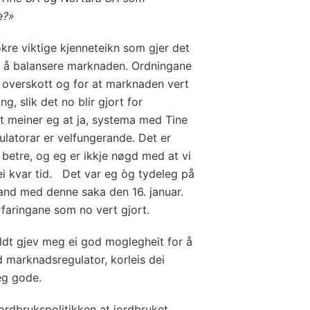
e?»
kre viktige kjenneteikn som gjer det
 å balansere marknaden. Ordningane
d overskott og for at marknaden vert
, slik det no blir gjort for
et meiner eg at ja, systema med Tine
atorar er velfungerande. Det er
ng betre, og eg er ikkje nøgd med at vi
 ei kvar tid. Det var eg òg tydeleg på
and med denne saka den 16. januar.
rfaringane som no vert gjort.
ldt gjev meg ei god moglegheit for å
d marknadsregulator, korleis dei
leg gode.
jordbrukspolitikken at jordbruket