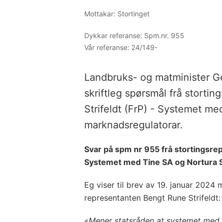
Mottakar: Stortinget
Dykkar referanse:
Spm.nr. 955
Vår referanse:
24/149-
Landbruks- og matminister Ge
skriftleg spørsmål frå storti
Strifeldt (FrP) - Systemet m
marknadsregulatorar.
Svar på spm nr 955 frå stortingsrep
Systemet med Tine SA og Nortura 
Eg viser til brev av 19. januar 2024 m
representanten Bengt Rune Strifeldt:
«Mener statsråden at systemet med