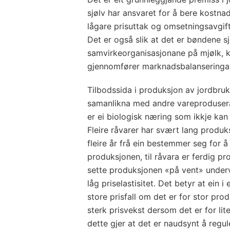
sjølv har ansvaret for å bere kost
lågare prisuttak og omsetningsavgift
Det er også slik at det er bøndene s
samvirkeorganisasjonane på mjølk, 
gjennomfører marknadsbalanseringa
Tilbodssida i produksjon av jordbru
samanlikna med andre vareproduser
er ei biologisk næring som ikkje kan
Fleire råvarer har svært lang produk
fleire år frå ein bestemmer seg for å 
produksjonen, til råvara er ferdig pr
sette produksjonen «på vent» under
låg priselastisitet. Det betyr at ein 
store prisfall om det er for stor pro
sterk prisvekst dersom det er for l
dette gjer at det er naudsynt å regu