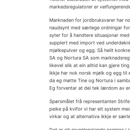
markedsregulatorer er velfungerend
Marknaden for jordbruksvarer har no
naudsynt med særlege ordningar for
syter for å handtere situasjonar me
supplert med import ved underdekning
mjølkepulver og egg. Så heilt konkr
SA og Nortura SA som marknadsregul
likevel slik at ein alltid kan gjere ti
ikkje har nok norsk mjølk og egg til
da eg møtte Tine og Nortura i samb
Eg forventar at dei tek lærdom av e
Spørsmålet frå representanten Strife
peike på kvifor vi har eit system me
virkar og at alternativa ikkje er sær
Det er eit grunnleggjande premiss i 