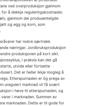
nadane ved overproduksjon gjennom
 for å dekkje reguleringskostnader.
jølv, gjennom dei produsenteigde
kjøtt og egg og korn, som
.
ksråvarer har nokre særtrekk
ande næringar. Jordbruksproduksjon
 endre produksjonen på kort sikt.
sjonssyklus, i praksis kan det gå
starte, utvide eller fortsette
odusert. Det er heller ikkje mogleg å
vegs. Etterspurnaden er òg prega av
i ein uregulert marknad vil få svært
duksjon i høve til etterspurnaden, og
ite varer i marknaden. Summen av
lere marknaden. Dette er til gode for