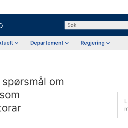
o
Søk
ktuelt
Departement
Regjering
g spørsmål om
 som
L
orar
m