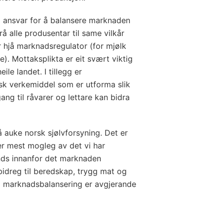
il ansvar for å balansere marknaden
frå alle produsentar til same vilkår
hjå marknadsregulator (for mjølk
). Mottaksplikta er eit svært viktig
le landet. I tillegg er
isk verkemiddel som er utforma slik
ang til råvarer og lettare kan bidra
å auke norsk sjølvforsyning. Det er
er mest mogleg av det vi har
ands innanfor det marknaden
bidreg til beredskap, trygg mat og
d marknadsbalansering er avgjerande