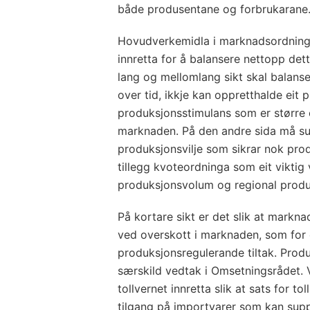
både produsentane og forbrukarane
Hovudverkemidla i marknadsordningan
innretta for å balansere nettopp dett
lang og mellomlang sikt skal balans
over tid, ikkje kan oppretthalde eit 
produksjonsstimulans som er større e
marknaden. På den andre sida må sum
produksjonsvilje som sikrar nok prod
tillegg kvoteordninga som eit viktig v
produksjonsvolum og regional produ
På kortare sikt er det slik at markna
ved overskott i marknaden, som for
produksjonsregulerande tiltak. Prod
særskild vedtak i Omsetningsrådet.
tollvernet innretta slik at sats for to
tilgang på importvarer som kan supp