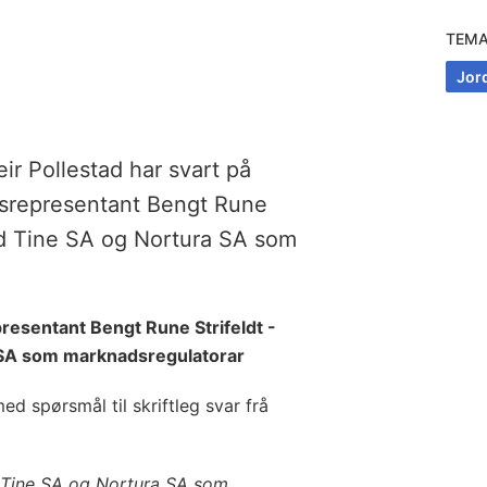
TEM
Jor
ir Pollestad har svart på
ngsrepresentant Bengt Rune
ed Tine SA og Nortura SA som
resentant Bengt Rune Strifeldt -
SA som marknadsregulatorar
ed spørsmål til skriftleg svar frå
 Tine SA og Nortura SA som