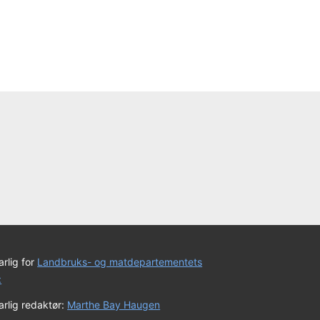
rlig for
Landbruks- og matdepartementets
:
rlig redaktør:
Marthe Bay Haugen