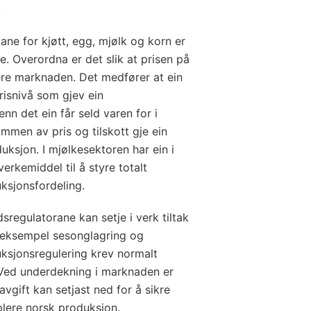
.
e for kjøtt, egg, mjølk og korn er
e. Overordna er det slik at prisen på
ere marknaden. Det medfører at ein
prisnivå som gjev ein
nn det ein får seld varen for i
men av pris og tilskott gje ein
uksjon. I mjølkesektoren har ein i
erkemiddel til å styre totalt
ksjonsfordeling.
dsregulatorane kan setje i verk tiltak
 eksempel sesonglagring og
uksjonsregulering krev normalt
 Ved underdekning i marknaden er
llavgift kan setjast ned for å sikre
lere norsk produksjon.