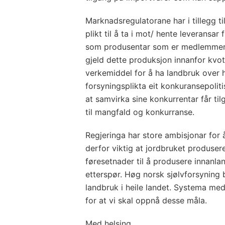
Marknadsregulatorane har i tillegg t
plikt til å ta i mot/ hente leveransar 
som produsentar som er medlemmer 
gjeld dette produksjon innanfor kvote
verkemiddel for å ha landbruk over hei
forsyningsplikta eit konkuransepolit
at samvirka sine konkurrentar får tilg
til mangfald og konkurranse.
Regjeringa har store ambisjonar for 
derfor viktig at jordbruket produser
føresetnader til å produsere innanl
etterspør. Høg norsk sjølvforsyning 
landbruk i heile landet. Systema me
for at vi skal oppnå desse måla.
Med helsing