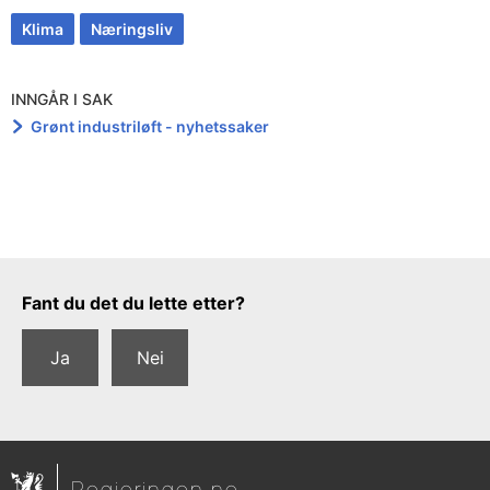
Klima
Næringsliv
INNGÅR I SAK
Grønt industriløft - nyhetssaker
Tilbakemeldingsskjema
Fant du det du lette etter?
Ja
Nei