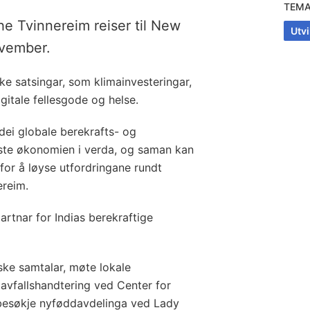
TEM
he Tvinnereim reiser til New
Utv
ovember.
ske satsingar, som klimainvesteringar,
itale fellesgode og helse.
 dei globale berekrafts- og
rste økonomien i verda, og saman kan
for å løyse utfordringane rundt
ereim.
artnar for Indias berekraftige
iske samtalar, møte lokale
avfallshandtering ved Center for
besøkje nyføddavdelinga ved Lady