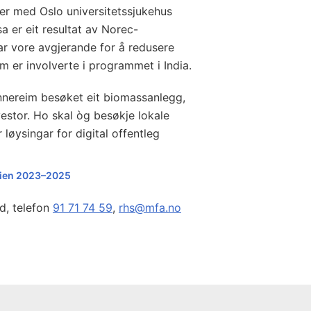
r med Oslo universitetssjukehus
 er eit resultat av Norec-
r vore avgjerande for å redusere
 er involverte i programmet i India.
innereim besøket eit biomassanlegg,
vestor. Ho skal òg besøkje lokale
 løysingar for digital offentleg
egien 2023–2025
d, telefon
91 71 74 59
,
rhs@mfa.no