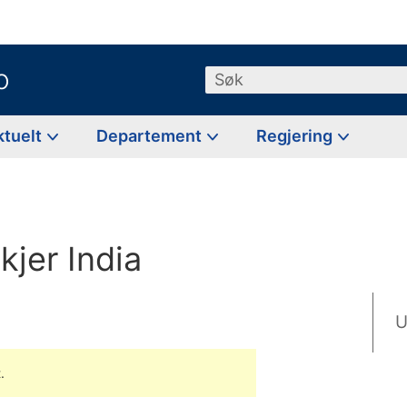
o
Søk
ktuelt
Departement
Regjering
jer India
U
.