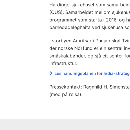
Hardinge-sjukehuset som samarbeide
(OUS). Samarbeidet mellom sjukehusa
programmet som starta i 2016, og ha
barnedødelegheita ved sjukehusa som
I storbyen Amritsar i Punjab skal Tv
der norske Norfund er ein sentral in
småskalabønder, og sjå eit senter for
infrastruktur.
Les handlingsplanen for India-strat
Pressekontakt: Ragnhild H. Simensta
(med på reisa).