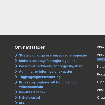
Ansva
Om nettstaden
Ansva
Strategi og organisering av regjeringen.no
Raan
Innholdsstrategi for regjeringen.no
Personvernerklæring for regjeringen.no
Nett
Administrer informasjonskapsler
Post
Tilgjengelighetserklæring
E-po
Bruks- og opphavsrett for bilder og
videomateriale
Ansa
Besøksstatistikk
Nyhetsvarsel
Orga
RSS