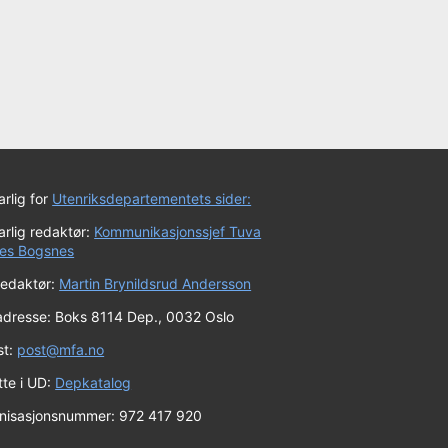
rlig for
Utenriksdepartementets sider:
rlig redaktør:
Kommunikasjonssjef Tuva
es Bogsnes
redaktør:
Martin Brynildsrud Andersson
adresse: Boks 8114 Dep., 0032 Oslo
st:
post@mfa.no
tte i UD:
Depkatalog
nisasjonsnummer: 972 417 920