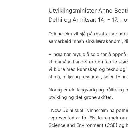
Utviklingsminister Anne Beat
Delhi og Amritsar, 14. - 17. n
Tvinnereim vil sjå på resultat av nor
samarbeid innan sirkulærøkonomi, dig
– India har mykje å seie for å oppnå
klimamåla. Landet er den femte stø
vi bidra med kunnskap og teknologi 
klima, miljø og ressursar, seier Tvinn
Noreg er ein langvarig og påliteleg p
utvikling og det grøne skiftet.
I New Delhi skal Tvinnereim ha polit
representantar for FN, lære meir om 
Science and Environment (CSE) og 