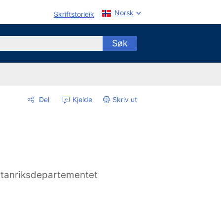
Norsk
Skriftstorleik
Søk
Del
Kjelde
Skriv ut
tanriksdepartementet