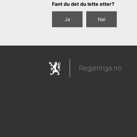
Tilbakemeldingsskjema
Fant du det du lette etter?
Ja
Nei
Regjeringa.no