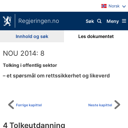
Norsk
Regjeringen.no
Søk
Meny
Innhold og søk
Les dokumentet
NOU 2014: 8
Tolking i offentlig sektor
– et spørsmål om rettssikkerhet og likeverd
Til
innholdsfortegnelse
Forrige kapittel
Neste kapittel
4 Tolkeutdanning