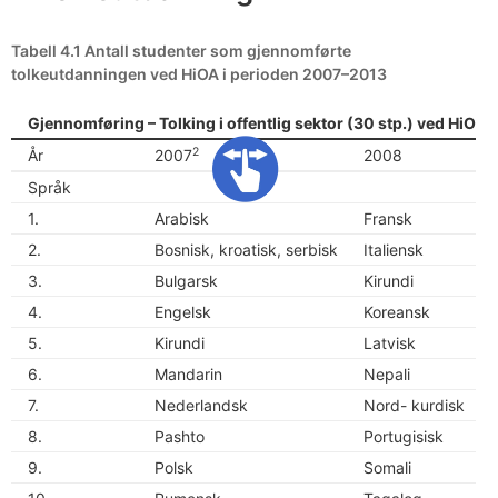
Tabell 4.1 Antall studenter som gjennomførte
tolkeutdanningen ved HiOA i perioden 2007–2013
Gjennomføring – Tolking i offentlig sektor (30 stp.) ved HiO f
2
År
2007
2008
Språk
1.
Arabisk
Fransk
2.
Bosnisk, kroatisk, serbisk
Italiensk
A
3.
Bulgarsk
Kirundi
B
4.
Engelsk
Koreansk
5.
Kirundi
Latvisk
D
6.
Mandarin
Nepali
7.
Nederlandsk
Nord- kurdisk
E
8.
Pashto
Portugisisk
F
9.
Polsk
Somali