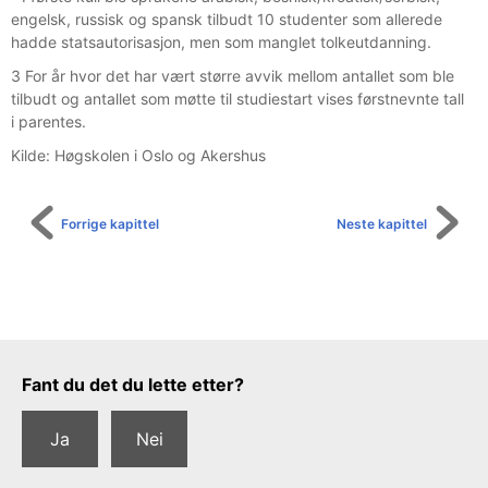
engelsk, russisk og spansk tilbudt 10 studenter som allerede
hadde statsautorisasjon, men som manglet tolkeutdanning.
3 For år hvor det har vært større avvik mellom antallet som ble
tilbudt og antallet som møtte til studiestart vises førstnevnte tall
i parentes.
Kilde: Høgskolen i Oslo og Akershus
Forrige kapittel
Neste kapittel
Tilbakemeldingsskjema
Fant du det du lette etter?
Ja
Nei