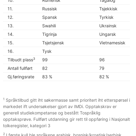
10.
Rumensk
Tagalog
11.
Russisk
Tsjekkisk
S
12.
Spansk
Tyrkisk
T
13.
Swahili
Ukrainsk
T
14.
Tigrinja
Ungarsk
T
15.
Tsjetsjensk
Vietnamesisk
16.
Tysk
3
Tilbudt plass
99
96
Antall fullført
82
79
Gj.føringsrate
83 %
82 %
1
Språktilbud gitt iht søkermasse samt prioritert iht etterspørsel i
markedet ift undersøkelser gjort av IMDi. Opptakskrav er
generell studiekompetanse og bestått Tospråklig
opptaksprøve. Fullført utdanning gir rett til oppføring i Nasjonalt
tolkeregister, kategori 3
2
I første kull ble språkene arabisk, bosnisk/kroatisk/serbisk,