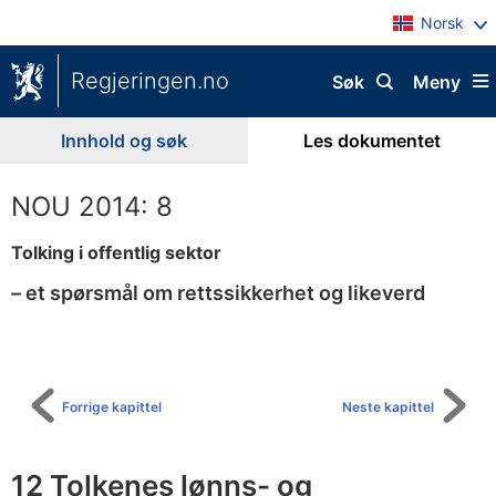
Norsk
Regjeringen.no
Søk
Meny
Innhold og søk
Les dokumentet
NOU 2014: 8
Tolking i offentlig sektor
– et spørsmål om rettssikkerhet og likeverd
Til
innholdsfortegnelse
Forrige kapittel
Neste kapittel
12 Tolkenes lønns- og