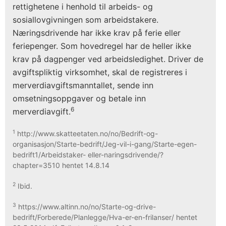
rettighetene i henhold til arbeids- og
sosiallovgivningen som arbeidstakere.
Næringsdrivende har ikke krav på ferie eller
feriepenger. Som hovedregel har de heller ikke
krav på dagpenger ved arbeidsledighet. Driver de
avgiftspliktig virksomhet, skal de registreres i
merverdiavgiftsmanntallet, sende inn
omsetningsoppgaver og betale inn
6
merverdiavgift.
1
http://www.skatteetaten.no/no/Bedrift-og-
organisasjon/Starte-bedrift/Jeg-vil-i-gang/Starte-egen-
bedrift1/Arbeidstaker- eller-naringsdrivende/?
chapter=3510 hentet 14.8.14
2
Ibid.
3
https://www.altinn.no/no/Starte-og-drive-
bedrift/Forberede/Planlegge/Hva-er-en-frilanser/ hentet