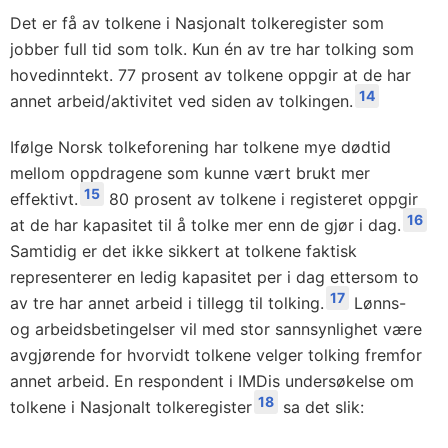
Det er få av tolkene i Nasjonalt tolkeregister som
jobber full tid som tolk. Kun én av tre har tolking som
hovedinntekt. 77 prosent av tolkene oppgir at de har
14
annet arbeid/aktivitet ved siden av tolkingen.
Ifølge Norsk tolkeforening har tolkene mye dødtid
mellom oppdragene som kunne vært brukt mer
15
effektivt.
80 prosent av tolkene i registeret oppgir
16
at de har kapasitet til å tolke mer enn de gjør i dag.
Samtidig er det ikke sikkert at tolkene faktisk
representerer en ledig kapasitet per i dag ettersom to
17
av tre har annet arbeid i tillegg til tolking.
Lønns-
og arbeidsbetingelser vil med stor sannsynlighet være
avgjørende for hvorvidt tolkene velger tolking fremfor
annet arbeid. En respondent i IMDis undersøkelse om
18
tolkene i Nasjonalt tolkeregister
sa det slik: