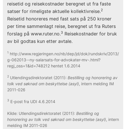
reisetid og reisekostnader beregnet ut fra faste
2
satser for rimeligste aktuelle kollektivreise.
Reisetid honoreres med fast sats på 250 kroner
per time sammenlagt reise, beregnet ut fra Ruters
3
forslag på www.ruter.no.
Reisekostnader for bruk
av bil godtas kun etter avtale.
1
http://www.regjeringen.no/nb/dep/jd/dok/rundskriv/2013/
g-062013--ny-salarsats-for-advokater-mv-.html?
regj_oss=1&id=748212 hentet 1.6.2014
2
Utlendingsdirektoratet (2011):
Bestilling og honorering av
tolk ved søknad om beskyttelse (asyl)
, intern melding IM
2011-026
3
E-post fra UDI 4.6.2014
Kilde: Utlendingsdirektoratet (2011):
Bestilling og
honorering av tolk ved søknad om beskyttelse (asyl)
, intern
melding IM 2011-026