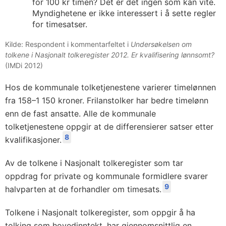
for 100 kr timen? Det er det ingen som kan vite.
Myndighetene er ikke interessert i å sette regler
for timesatser.
Kilde: Respondent i kommentarfeltet i
Undersøkelsen om
tolkene i Nasjonalt tolkeregister 2012. Er kvalifisering lønnsomt?
(IMDi 2012)
Hos de kommunale tolketjenestene varierer timelønnen
fra 158–1 150 kroner. Frilanstolker har bedre timelønn
enn de fast ansatte. Alle de kommunale
tolketjenestene oppgir at de differensierer satser etter
8
kvalifikasjoner.
Av de tolkene i Nasjonalt tolkeregister som tar
oppdrag for private og kommunale formidlere svarer
9
halvparten at de forhandler om timesats.
Tolkene i Nasjonalt tolkeregister, som oppgir å ha
tolking som hovedinntekt, har gjennomsnittlig en