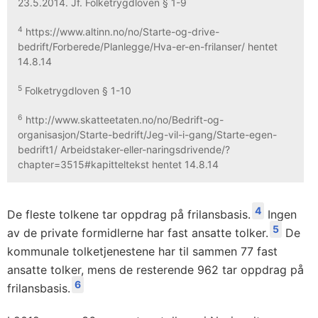
23.5.2014. Jf. Folketrygdloven § 1-9
4
https://www.altinn.no/no/Starte-og-drive-
bedrift/Forberede/Planlegge/Hva-er-en-frilanser/ hentet
14.8.14
5
Folketrygdloven § 1-10
6
http://www.skatteetaten.no/no/Bedrift-og-
organisasjon/Starte-bedrift/Jeg-vil-i-gang/Starte-egen-
bedrift1/ Arbeidstaker-eller-naringsdrivende/?
chapter=3515#kapitteltekst hentet 14.8.14
4
De fleste tolkene tar oppdrag på frilansbasis.
Ingen
5
av de private formidlerne har fast ansatte tolker.
De
kommunale tolketjenestene har til sammen 77 fast
ansatte tolker, mens de resterende 962 tar oppdrag på
6
frilansbasis.