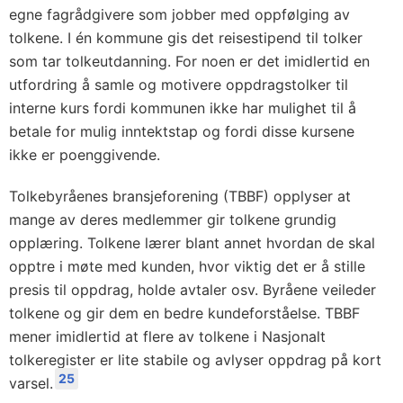
egne fagrådgivere som jobber med oppfølging av
tolkene. I én kommune gis det reisestipend til tolker
som tar tolkeutdanning. For noen er det imidlertid en
utfordring å samle og motivere oppdragstolker til
interne kurs fordi kommunen ikke har mulighet til å
betale for mulig inntektstap og fordi disse kursene
ikke er poenggivende.
Tolkebyråenes bransjeforening (TBBF) opplyser at
mange av deres medlemmer gir tolkene grundig
opplæring. Tolkene lærer blant annet hvordan de skal
opptre i møte med kunden, hvor viktig det er å stille
presis til oppdrag, holde avtaler osv. Byråene veileder
tolkene og gir dem en bedre kundeforståelse. TBBF
mener imidlertid at flere av tolkene i Nasjonalt
tolkeregister er lite stabile og avlyser oppdrag på kort
25
varsel.