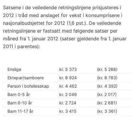
Satsene i de veiledende retningslinjene prisjusteres i
2012 i tråd med anslaget for vekst i konsumprisene i
nasjonalbudsjettet for 2012 (1,6 pst.). De veiledende
retningslinjene er fastsatt med følgende satser per
måned fra 1. januar 2012 (satser gjeldende fra 1. januar
2011 i parentes):
Enslige
kr. 5 373
(kr. 5 288)
Ektepar/samboere
kr. 8 924
(kr. 8 783)
Person i bofellesskap
kr. 4 462
(kr. 4 392)
Barn 0-5 år
kr. 2 049
(kr. 2 017)
Barn 6-10 år
kr. 2 724
(kr. 2 681)
Barn 11-17 år
kr. 3 415
(kr. 3 361)