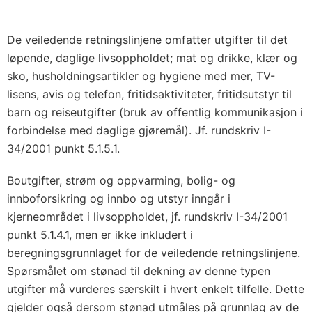
De veiledende retningslinjene omfatter utgifter til det
løpende, daglige livsoppholdet; mat og drikke, klær og
sko, husholdningsartikler og hygiene med mer, TV-
lisens, avis og telefon, fritidsaktiviteter, fritidsutstyr til
barn og reiseutgifter (bruk av offentlig kommunikasjon i
forbindelse med daglige gjøremål). Jf. rundskriv I-
34/2001 punkt 5.1.5.1.
Boutgifter, strøm og oppvarming, bolig- og
innboforsikring og innbo og utstyr inngår i
kjerneområdet i livsoppholdet, jf. rundskriv I-34/2001
punkt 5.1.4.1, men er ikke inkludert i
beregningsgrunnlaget for de veiledende retningslinjene.
Spørsmålet om stønad til dekning av denne typen
utgifter må vurderes særskilt i hvert enkelt tilfelle. Dette
gjelder også dersom stønad utmåles på grunnlag av de