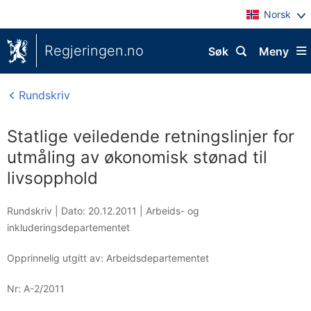
Norsk
Regjeringen.no
Søk
Meny
Rundskriv
Statlige veiledende retningslinjer for
utmåling av økonomisk stønad til
livsopphold
Rundskriv |
Dato: 20.12.2011
|
Arbeids- og
inkluderingsdepartementet
Opprinnelig utgitt av: Arbeidsdepartementet
Nr:
A-2/2011