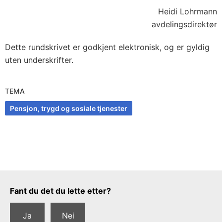
Heidi Lohrmann
avdelingsdirektør
Dette rundskrivet er godkjent elektronisk, og er gyldig
uten underskrifter.
TEMA
Pensjon, trygd og sosiale tjenester
Tilbakemeldingsskjema
Fant du det du lette etter?
Ja
Nei