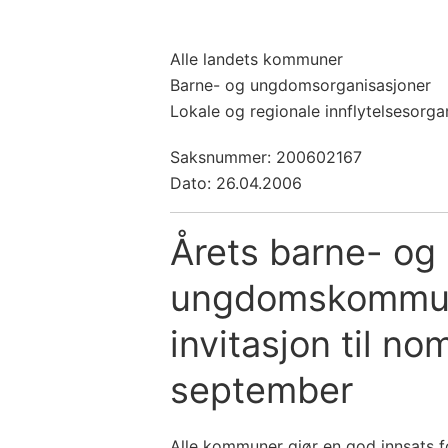
Alle landets kommuner
Barne- og ungdomsorganisasjoner
Lokale og regionale innflytelsesorg
Saksnummer: 200602167
Dato: 26.04.2006
Årets barne- og
ungdomskommu
invitasjon til nom
september
Alle kommuner gjør en god innsats f