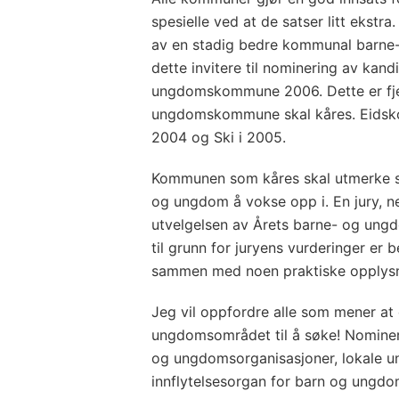
spesielle ved at de satser litt ekstra.
av en stadig bedre kommunal barne-
dette invitere til nominering av kand
ungdomskommune 2006. Dette er fjer
ungdomskommune skal kåres. Eidskog
2004 og Ski i 2005.
Kommunen som kåres skal utmerke 
og ungdom å vokse opp i. En jury, ne
utvelgelsen av Årets barne- og ung
til grunn for juryens vurderinger er b
sammen med noen praktiske opplysn
Jeg vil oppfordre alle som mener at
ungdomsområdet til å søke! Nominer
og ungdomsorganisasjoner, lokale u
innflytelsesorgan for barn og ungdo