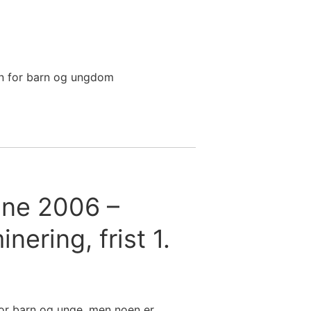
an for barn og ungdom
ne 2006 –
inering, frist 1.
or barn og unge, men noen er