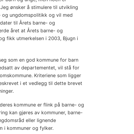
 Jeg ønsker å stimulere til utvikling
 og ungdomspolitikk og vil med
idater til Årets barne- og
de året at Årets barne- og
 fikk utmerkelsen i 2003, Bjugn i
seg som en god kommune for barn
dsatt av departementet, vil stå for
domskommune. Kriteriene som ligger
eskrevet i et vedlegg til dette brevet
inger.
 deres kommune er flink på barne- og
ing kan gjøres av kommuner, barne-
ngdomsråd eller lignende
m i kommuner og fylker.