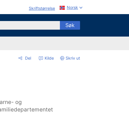
Norsk
Skriftstørrelse
Søk
Del
Kilde
Skriv ut
arne- og
amiliedepartementet