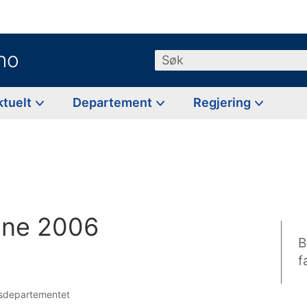
no
Søk
ktuelt
Departement
Regjering
ne 2006
B
f
ngsdepartementet