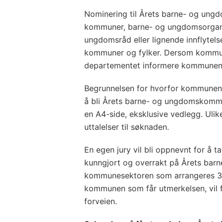
Nominering til Årets barne- og un
kommuner, barne- og ungdomsorganis
ungdomsråd eller lignende innflytel
kommuner og fylker. Dersom kommune
departementet informere kommunen 
Begrunnelsen for hvorfor kommunen e
å bli Årets barne- og ungdomskommu
en A4-side, eksklusive vedlegg. Uli
uttalelser til søknaden.
En egen jury vil bli oppnevnt for å ta 
kunngjort og overrakt på Årets bar
kommunesektoren som arrangeres 31.
kommunen som får utmerkelsen, vil 
forveien.