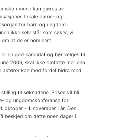
gdomskommune kan gjøres av
asjoner, lokale barne- og
sesorgan for barn og ungdom i
n ikke selv står som søker, vil
om at de er nominert.
r en god kandidat og bør velges til
ne 2006, skal ikke omfatte mer enn
ke aktører kan med fordel bidra med
stilling til søknadene. Prisen vil bli
ne- og ungdomskonferanse for
 oktober - 1. november i år. Den
få beskjed om dette noen dager i