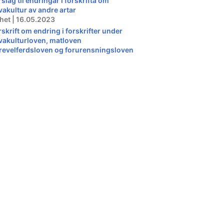
slag til endringar i forskrifta om
vakultur av andre artar
het | 16.05.2023
rskrift om endring i forskrifter under
vakulturloven, matloven
revelferdsloven og forurensningsloven