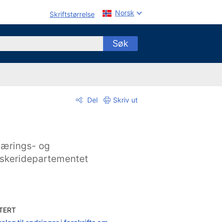
Norsk
Skriftstørrelse
Søk
Del
Skriv ut
ærings- og
iskeridepartementet
TERT