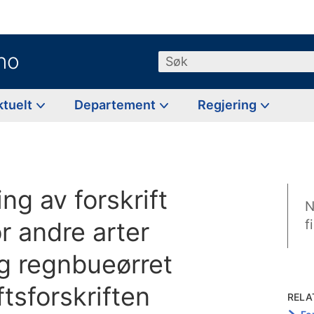
no
Søk
ktuelt
Departement
Regjering
ng av forskrift
N
r andre arter
f
og regnbueørret
ftsforskriften
RELA