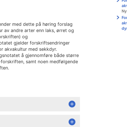
For
ak
Ny
Fo
ak
ender med dette på høring forslag
dy
r av andre arter enn laks, ørret og
orskriften) og
otatet gjelder forskriftsendringer
or akvakultur med sekkdyr.
ngsnotatet å gjennomføre både større
r-forskriften, samt noen medfølgende
ften.