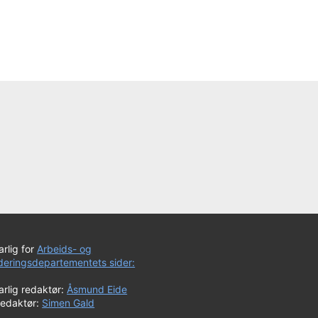
rlig for
Arbeids- og
uderingsdepartementets sider:
rlig redaktør:
Åsmund Eide
redaktør:
Simen Gald