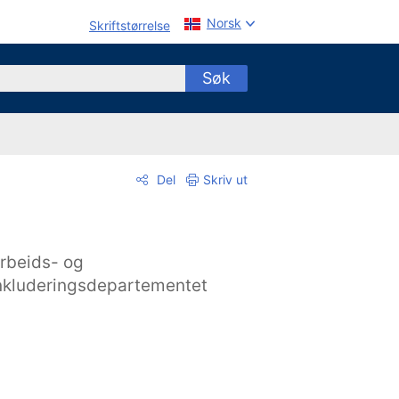
Norsk
Skriftstørrelse
Søk
Del
Skriv ut
rbeids- og
nkluderingsdepartementet