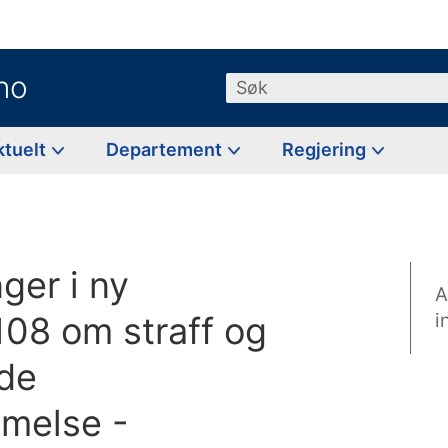
no
Søk
ktuelt
Departement
Regjering
nger i ny
A
108 om straff og
i
nde
mmelse -