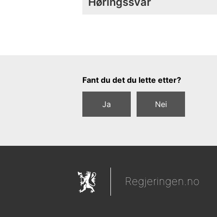
Høringssvar
Tilbakemeldingsskjema
Fant du det du lette etter?
Ja
Nei
Regjeringen.no