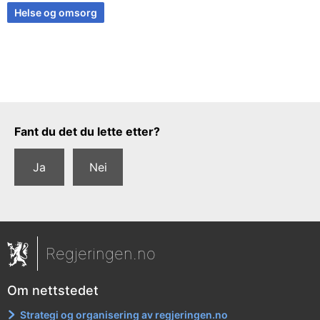
Helse og omsorg
Tilbakemeldingsskjema
Fant du det du lette etter?
Ja
Nei
Regjeringen.no
Om nettstedet
Strategi og organisering av regjeringen.no