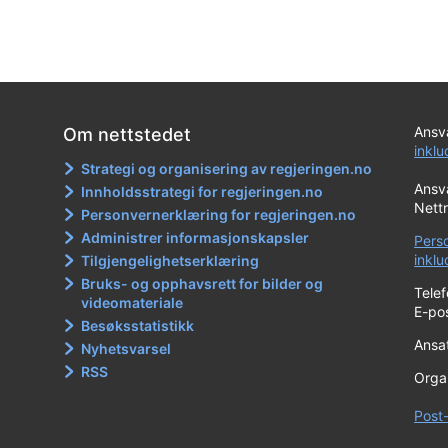
Ansva
Om nettstedet
inkl
Strategi og organisering av regjeringen.no
Ansva
Innholdsstrategi for regjeringen.no
Nett
Personvernerklæring for regjeringen.no
Administrer informasjonskapsler
Pers
inkl
Tilgjengelighetserklæring
Bruks- og opphavsrett for bilder og
Tele
videomateriale
E-po
Besøksstatistikk
Ansat
Nyhetsvarsel
RSS
Orga
Post