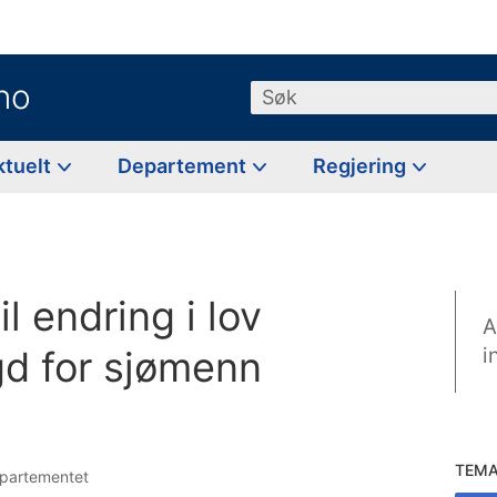
no
Søk
ktuelt
Departement
Regjering
il endring i lov
A
d for sjømenn
i
TEM
departementet