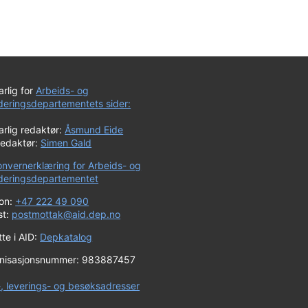
rlig for
Arbeids- og
uderingsdepartementets sider:
rlig redaktør:
Åsmund Eide
redaktør:
Simen Gald
onvernerklæring for Arbeids- og
uderingsdepartementet
fon:
+47 222 49 090
st:
postmottak@aid.dep.no
te i AID:
Depkatalog
nisasjonsnummer: 983887457
-, leverings- og besøksadresser