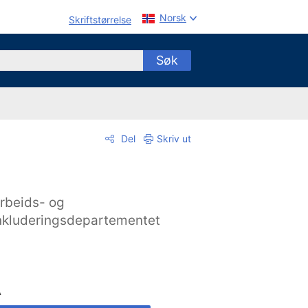
Norsk
Skriftstørrelse
Søk
Del
Skriv ut
rbeids- og
nkluderingsdepartementet
A