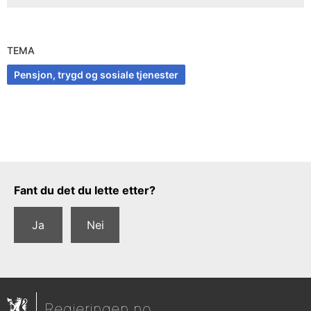
TEMA
Pensjon, trygd og sosiale tjenester
Tilbakemeldingsskjema
Fant du det du lette etter?
Ja
Nei
Regjeringen.no