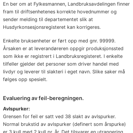
En ber om at Fylkesmannen, Landbruksavdelingen finner
fram til driftsenhetenes korrekte hovednummer og
sender melding til departementet slik at
Husdyrkonsesjonsregisteret kan korrigeres.
Enkelte bruksenheter er ført opp med gnr. 99999.
Årsaken er at leverandøreren oppgir produksjonssted
som ikke er registrert i Landbruksregisteret. I enkelte
tilfeller gjelder det personer som driver handel med
livdyr og leverer til slakteri i eget navn. Slike saker må
følges opp spesielt.
Evaluering av feil-beregningen.
Avlspurker:
Grensen for feil er satt ved 38 slakt av avlspurker.
Normal brukstid av avlspurker (definert som årspurke)
er 3 kull med 2 kull pr. år. Det tilsvarer en utrangering