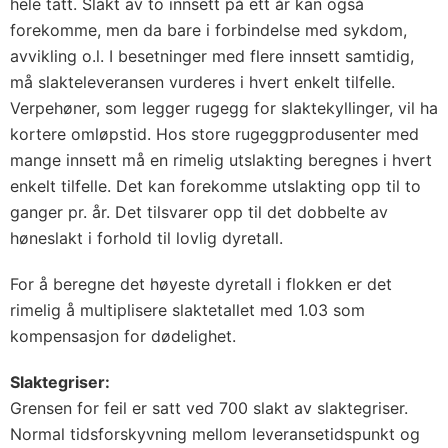
hele tatt. Slakt av to innsett på ett år kan også
forekomme, men da bare i forbindelse med sykdom,
avvikling o.l. I besetninger med flere innsett samtidig,
må slakteleveransen vurderes i hvert enkelt tilfelle.
Verpehøner, som legger rugegg for slaktekyllinger, vil ha
kortere omløpstid. Hos store rugeggprodusenter med
mange innsett må en rimelig utslakting beregnes i hvert
enkelt tilfelle. Det kan forekomme utslakting opp til to
ganger pr. år. Det tilsvarer opp til det dobbelte av
høneslakt i forhold til lovlig dyretall.
For å beregne det høyeste dyretall i flokken er det
rimelig å multiplisere slaktetallet med 1.03 som
kompensasjon for dødelighet.
Slaktegriser:
Grensen for feil er satt ved 700 slakt av slaktegriser.
Normal tidsforskyvning mellom leveransetidspunkt og