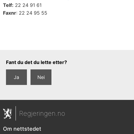
Telf:
22 24 91 61
Faxnr
: 22 24 95 55
Tilbakemeldingsskjema
Fant du det du lette etter?
Ja
Nei
Regjeringen.no
Om nettstedet