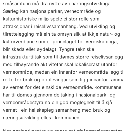
småsamfunn må dra nytte av i næringsutviklinga.
Særleg kan nasjonalparkar, verneområde og
kulturhistoriske miljø spele ei stor rolle som
attraksjonar i reiselivssamanheng. Ved utvikling og
tilrettelegging må ein ta omsyn slik at ikkje natur- og
kulturverdiane som er grunnlaget for verdiskapinga,
blir skada eller øydelagt. Tyngre tekniske
infrastrukturtiltak som til dømes større reiselivsanlegg
med tilhøyrande aktivitetar skal lokaliserast utanfor
verneområda, medan ein innanfor verneområda legg til
rette for bruk og opplevingar som ligg innanfor ramma
av vernet for det einskilde verneområde. Kommunane
har til dømes gjennom deltaking i nasjonalpark- og
verneområdestyra no ein god moglegheit til å sjå
vernet i ein heilskapleg samanheng med bruk og
næringsutvikling elles i kommunen.
Nasjonalparksenter og andre naturinformasjonssenter