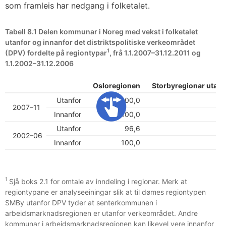
som framleis har nedgang i folketalet.
Tabell 8.1 Delen kommunar i Noreg med vekst i folketalet
utanfor og innanfor det distriktspolitiske verkeområdet
1
(DPV) fordelte på regiontypar
, frå 1.1.2007–31.12.2011 og
1.1.2002–31.12.2006
Osloregionen
Storbyregionar utan
Utanfor
100,0
2007–11
Innanfor
100,0
Utanfor
96,6
2002–06
Innanfor
100,0
1
Sjå boks 2.1 for omtale av inndeling i regionar. Merk at
regiontypane er analyseeiningar slik at til dømes regiontypen
SMBy utanfor DPV tyder at senterkommunen i
arbeidsmarknadsregionen er utanfor verkeområdet. Andre
kommunar i arbeidsmarknadsregionen kan likevel vere innanfor