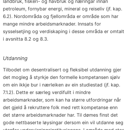
landbruk, fiskeri- og havbruk og næringar innan
petroleum, fornybar energi, mineral og reiseliv (jf. kap.
6.2). Nordområda og fjellområda er område som har
mange mindre arbeidsmarknader. Innsats for
sysselsetjing og verdiskaping i desse områda er omtalt
i avsnitta 8.2 og 8.3.
Utdanning
Tilbodet om desentralisert og fleksibel utdanning gjer
det mogleg å styrkje den formelle kompetansen sjølv
om ein ikkje bur i nærleiken av ein studiestad (jf. kap.
7.1.2). Dette er særleg verdifullt i mindre
arbeidsmarknader, som kan ha større utfordringar når
det gjeld å rekruttere folk med rett kompetanse enn
det større arbeidsmarknader har. Til dømes finst det
gode nettbaserte løysingar dersom ein vil utdanne seg