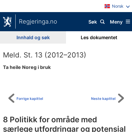
Norsk
Regjeringa.no
Søk
Meny
Innhald og søk
Les dokumentet
Meld. St. 13 (2012–2013)
Ta heile Noreg i bruk
Til
innhaldsliste
Forrige kapittel
Neste kapittel
8 Politikk for område med
særlege utfordringar og potensial