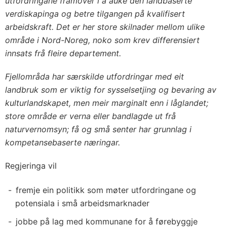
utfordringane framover i å auke den landbaserte
verdiskapinga og betre tilgangen på kvalifisert
arbeidskraft. Det er her store skilnader mellom ulike
område i Nord-Noreg, noko som krev differensiert
innsats frå fleire departement.
Fjellområda har særskilde utfordringar med eit
landbruk som er viktig for sysselsetjing og bevaring av
kulturlandskapet, men meir marginalt enn i låglandet;
store område er verna eller bandlagde ut frå
naturvernomsyn; få og små senter har grunnlag i
kompetansebaserte næringar.
Regjeringa vil
fremje ein politikk som møter utfordringane og
potensiala i små arbeidsmarknader
jobbe på lag med kommunane for å førebyggje