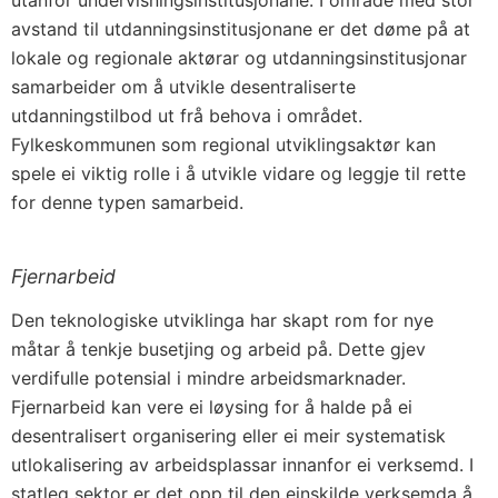
utanfor undervisningsinstitusjonane. I område med stor
avstand til utdanningsinstitusjonane er det døme på at
lokale og regionale aktørar og utdanningsinstitusjonar
samarbeider om å utvikle desentraliserte
utdanningstilbod ut frå behova i området.
Fylkeskommunen som regional utviklingsaktør kan
spele ei viktig rolle i å utvikle vidare og leggje til rette
for denne typen samarbeid.
Fjernarbeid
Den teknologiske utviklinga har skapt rom for nye
måtar å tenkje busetjing og arbeid på. Dette gjev
verdifulle potensial i mindre arbeidsmarknader.
Fjernarbeid kan vere ei løysing for å halde på ei
desentralisert organisering eller ei meir systematisk
utlokalisering av arbeidsplassar innanfor ei verksemd. I
statleg sektor er det opp til den einskilde verksemda å