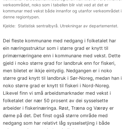
verkeområdet, noko som i tabellen blir vist ved at det er
kommunar med vekst både innanfor og utanfor verkeområdet i
denne regiontypen.
Kjelde: Statistisk sentralbyrå. Utrekningar av departementet.
Dei fleste kommunane med nedgang i folketalet har
ein næringsstruktur som i større grad er knytt til
primærnæringane enn i kommunane med vekst. Dette
gjeld i noko større grad for landbruk enn for fiskeri,
men biletet er ikkje eintydig. Nedgangen er i noko
større grad knytt til landbruk i Sør-Noreg, medan han i
noko større grad er knytt til fiskeri i Nord-Noreg.
Likevel finn vi små arbeidsmarknader med vekst i
folketalet der nær 50 prosent av dei sysselsette
arbeider i fiskerinæringa. Røst, Træna og Værøy er
døme på det. Det finst også større område med
nedgang som har relativt låg sysselsetjing i både