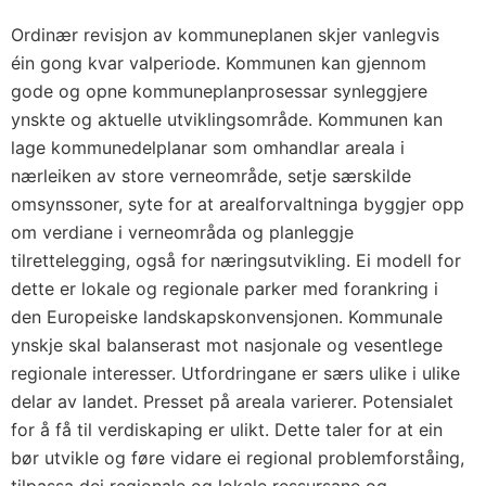
Ordinær revisjon av kommuneplanen skjer vanlegvis
éin gong kvar valperiode. Kommunen kan gjennom
gode og opne kommuneplanprosessar synleggjere
ynskte og aktuelle utviklingsområde. Kommunen kan
lage kommunedelplanar som omhandlar areala i
nærleiken av store verneområde, setje særskilde
omsynssoner, syte for at arealforvaltninga byggjer opp
om verdiane i verneområda og planleggje
tilrettelegging, også for næringsutvikling. Ei modell for
dette er lokale og regionale parker med forankring i
den Europeiske landskapskonvensjonen. Kommunale
ynskje skal balanserast mot nasjonale og vesentlege
regionale interesser. Utfordringane er særs ulike i ulike
delar av landet. Presset på areala varierer. Potensialet
for å få til verdiskaping er ulikt. Dette taler for at ein
bør utvikle og føre vidare ei regional problemforståing,
tilpassa dei regionale og lokale ressursane og