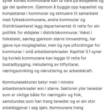
syner korleis kommunane kan ta vare på eldsjelene og
gje dei spelerom. Gjennom å byggje opp kapasitet og
kompetanse i kommunar og stimulere til samarbeid
med fylkeskommunane, andre kommunar og
Distriktssenteret legg departementet til rette for ein
politikk for eldsjeler i distriktskommunar. Vekst i
folketalet, særleg gjennom større innvandring, har
gjeve nye moglegheiter, men òg nye utfordringar for
kommunar i små arbeidsmarknader. Kapittel 3.1 syner
òg korleis kommunane kan leggje til rette for
bustadbygging, inkludering av tilflyttarar,
næringsutvikling og rekruttering av arbeidskraft.
Kommunesektoren betyr meir i mindre
arbeidsmarknader enn i større. Sektoren yter tenester
som er viktige både for næringsliv og folk,
samstundes som han treng tenester og er ein stor
arbeidsgjevar i seg sjølv. Kommunane treng