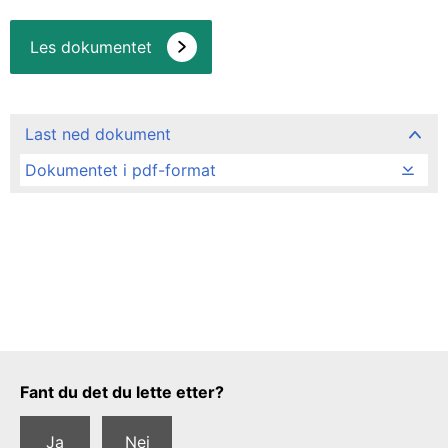
Les dokumentet
Last ned dokument
Dokumentet i pdf-format
Tilbakemeldingsskjema
Fant du det du lette etter?
Ja
Nei