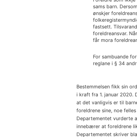
sams barn. Dersom 
ønskjer foreldreans
folkeregistermyndig
fastsett. Tilsvaran
foreldreansvar. Når
får mora foreldrean
For sambuande fore
reglane i § 34 andr
Bestemmelsen fikk sin ord
i kraft fra 1. januar 202
at det vanligvis er til ba
foreldrene sine, noe felles
Departementet vurderte at
innebærer at foreldrene like
Departementet skriver bla