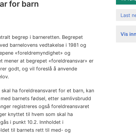
ar for barn
Last 
Vis in
tralt begrep i barneretten. Begrepet
 ved barnelovens vedtakelse i 1981 og
grepene «foreldremyndighet» og
t mener at begrepet «foreldreansvar» er
rer godt, og vil foreslå å anvende
lov.
kal ha foreldreansvaret for et barn, kan
 med barnets fødsel, etter samlivsbrudd
anger registreres også foreldreansvaret
ger knyttet til hvem som skal ha
ås i punkt 10.2. Innholdet i
det til barnets rett til med- og