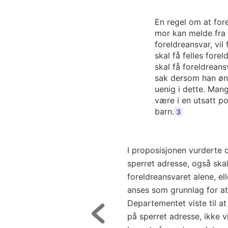
En regel om at fore
mor kan melde fra 
foreldreansvar, vil 
skal få felles fore
skal få foreldreans
sak dersom han øns
uenig i dette. Mang
være i en utsatt po
barn.
3
I proposisjonen vurderte
sperret adresse, også ska
foreldreansvaret alene, el
anses som grunnlag for at 
Departementet viste til a
på sperret adresse, ikke vi