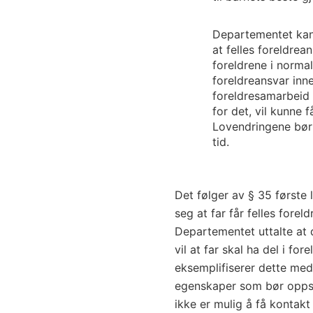
Departementet kan 
at felles foreldrea
foreldrene i normal
foreldreansvar inn
foreldresamarbeid 
for det, vil kunne 
Lovendringene bør 
tid.
Det følger av § 35 første
seg at far får felles forel
Departementet uttalte at d
vil at far skal ha del i f
eksemplifiserer dette me
egenskaper som bør oppstil
ikke er mulig å få kontak