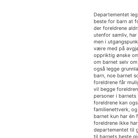
Departementet legge
beste for barn at f
der foreldrene ald
utenfor samliv, har
men i utgangspunkte
være med på avgjø
oppriktig ønske om 
om barnet selv om 
også legge grunnl
barn, noe barnet s
foreldrene får mulig
vil begge foreldren
personer i barnets
foreldrene kan også
familienettverk, o
barnet kun har én f
foreldrene ikke ha
departementet til g
til barnets beste g