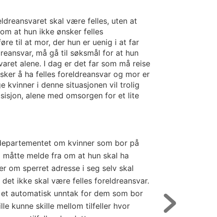
ldreansvaret skal være felles, uten at
om at hun ikke ønsker felles
føre til at mor, der hun er uenig i at far
ldreansvar, må gå til søksmål for at hun
varet alene. I dag er det far som må reise
ker å ha felles foreldreansvar og mor er
e kvinner i denne situasjonen vil trolig
sisjon, alene med omsorgen for et lite
 departementet om kvinner som bor på
l måtte melde fra om at hun skal ha
ler om sperret adresse i seg selv skal
det ikke skal være felles foreldreansvar.
t et automatisk unntak for dem som bor
lle kunne skille mellom tilfeller hvor