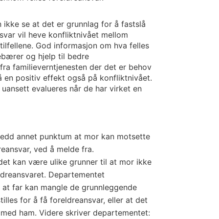
ikke se at det er grunnlag for å fastslå
nsvar vil heve konfliktnivået mellom
tilfellene. God informasjon om hva felles
ebærer og hjelp til bedre
fra familieverntjenesten der det er behov
få en positiv effekt også på konfliktnivået.
uansett evalueres når de har virket en
 ledd annet punktum at mor kan motsette
dreansvar, ved å melde fra.
et kan være ulike grunner til at mor ikke
oreldreansvaret. Departementet
d at far kan mangle de grunnleggende
les for å få foreldreansvar, eller at det
t med ham. Videre skriver departementet: