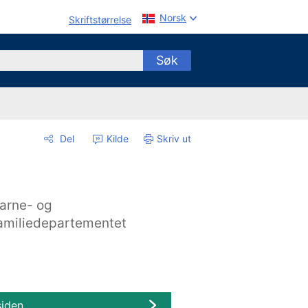
Norsk
Skriftstørrelse
Søk
Del
Kilde
Skriv ut
arne- og
amiliedepartementet
siden