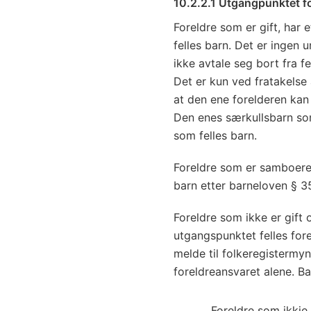
10.2.2.1 Utgangpunktet f
Foreldre som er gift, har 
felles barn. Det er ingen
ikke avtale seg bort fra f
Det er kun ved fratakelse
at den ene forelderen kan 
Den enes særkullsbarn so
som felles barn.
Foreldre som er samboere, 
barn etter barneloven § 3
Foreldre som ikke er gift
utgangspunktet felles for
melde til folkeregistermy
foreldreansvaret alene. Ba
Foreldre som ikkje 