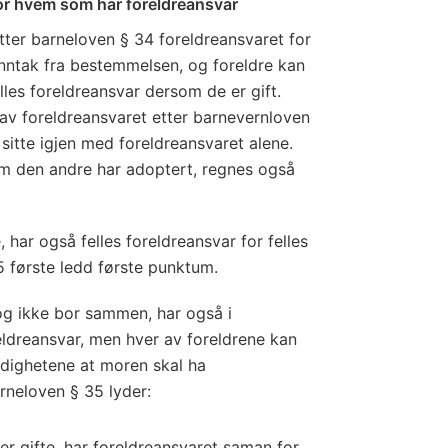
or hvem som har foreldreansvar
etter barneloven § 34 foreldreansvaret for
 unntak fra bestemmelsen, og foreldre kan
elles foreldreansvar dersom de er gift.
 av foreldreansvaret etter barnevernloven
sitte igjen med foreldreansvaret alene.
m den andre har adoptert, regnes også
har også felles foreldreansvar for felles
5 første ledd første punktum.
 og ikke bor sammen, har også i
eldreansvar, men hver av foreldrene kan
ndighetene at moren skal ha
rneloven § 35 lyder:
er gifte, har foreldreansvaret saman for