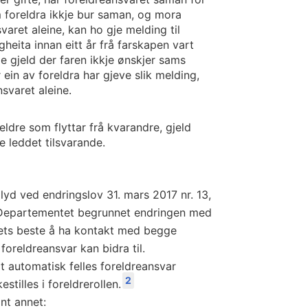
foreldra ikkje bur saman, og mora
varet aleine, kan ho gje melding til
heita innan eitt år frå farskapen vart
de gjeld der faren ikkje ønskjer sams
 ein av foreldra har gjeve slik melding,
svaret aleine.​
ldre som flyttar frå kvarandre, gjeld
e leddet tilsvarande.
lyd ved endringslov 31. mars 2017 nr. 13,
0. Departementet begrunnet endringen med
rnets beste å ha kontakt med begge
 foreldreansvar kan bidra til.
 automatisk felles foreldreansvar
2
stilles i foreldrerollen.
nt annet: