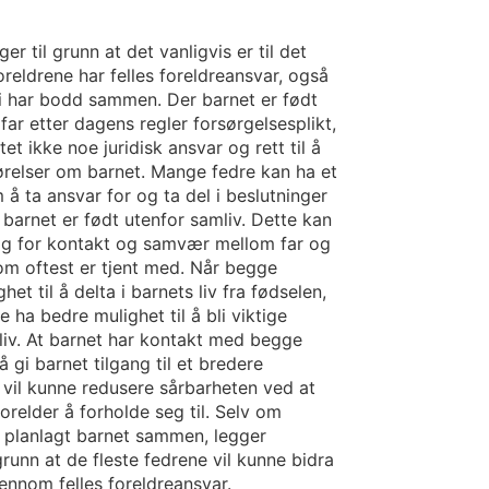
r til grunn at det vanligvis er til det
oreldrene har felles foreldreansvar, også
ri har bodd sammen. Der barnet er født
 far etter dagens regler forsørgelsesplikt,
t ikke noe juridisk ansvar og rett til å
relser om barnet. Mange fedre kan ha et
å ta ansvar for og ta del i beslutninger
barnet er født utenfor samliv. Dette kan
ag for kontakt og samvær mellom far og
om oftest er tjent med. Når begge
het til å delta i barnets liv fra fødselen,
e ha bedre mulighet til å bli viktige
 liv. At barnet har kontakt med begge
 gi barnet tilgang til et bredere
g vil kunne redusere sårbarheten ved at
orelder å forholde seg til. Selv om
r planlagt barnet sammen, legger
runn at de fleste fedrene vil kunne bidra
jennom felles foreldreansvar.