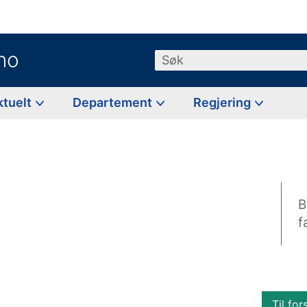
no
Søk
ktuelt
Departement
Regjering
B
f
Til for