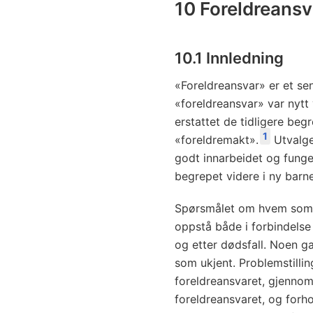
10 Foreldreansv
10.1 Innledning
«Foreldreansvar» er et sen
«foreldreansvar» var nytt
erstattet de tidligere be
1
«foreldremakt».
Utvalge
godt innarbeidet og funge
begrepet videre i ny barne
Spørsmålet om hvem som s
oppstå både i forbindelse
og etter dødsfall. Noen g
som ukjent. Problemstillin
foreldreansvaret, gjennomg
foreldreansvaret, og forhol