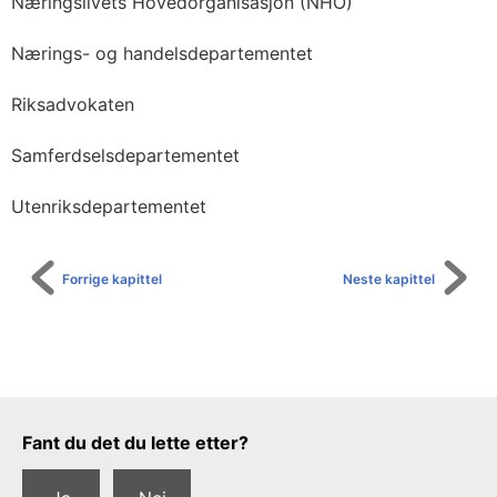
Næringslivets Hovedorganisasjon (NHO)
Nærings- og handelsdepartementet
Riksadvokaten
Samferdselsdepartementet
Utenriksdepartementet
Forrige kapittel
Neste kapittel
Tilbakemeldingsskjema
Fant du det du lette etter?