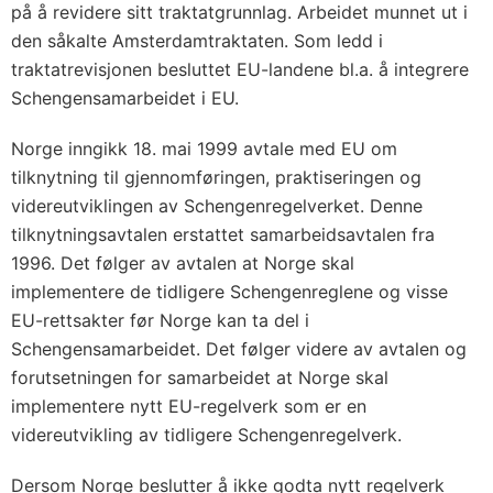
u
på å revidere sitt traktatgrunnlag. Arbeidet munnet ut i
m
den såkalte Amsterdamtraktaten. Som ledd i
i
traktatrevisjonen besluttet EU-landene bl.a. å integrere
n
Schengensamarbeidet i EU.
f
Norge inngikk 18. mai 1999 avtale med EU om
o
tilknytning til gjennomføringen, praktiseringen og
r
videreutviklingen av Schengenregelverket. Denne
m
tilknytningsavtalen erstattet samarbeidsavtalen fra
a
1996. Det følger av avtalen at Norge skal
s
implementere de tidligere Schengenreglene og visse
j
EU-rettsakter før Norge kan ta del i
o
Schengensamarbeidet. Det følger videre av avtalen og
n
forutsetningen for samarbeidet at Norge skal
s
implementere nytt EU-regelverk som er en
s
videreutvikling av tidligere Schengenregelverk.
y
Dersom Norge beslutter å ikke godta nytt regelverk