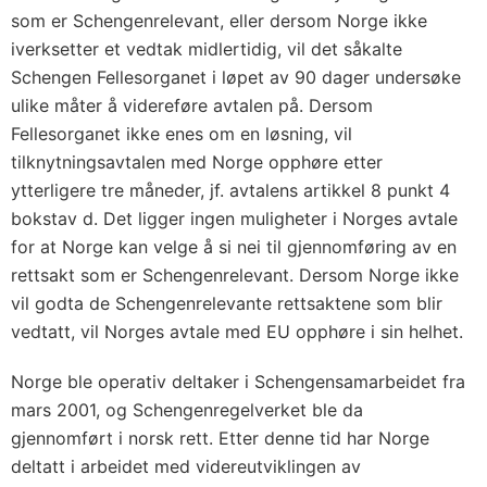
s
som er Schengenrelevant, eller dersom Norge ikke
t
iverksetter et vedtak midlertidig, vil det såkalte
e
Schengen Fellesorganet i løpet av 90 dager undersøke
m
ulike måter å videreføre avtalen på. Dersom
e
Fellesorganet ikke enes om en løsning, vil
t
tilknytningsavtalen med Norge opphøre etter
V
ytterligere tre måneder, jf. avtalens artikkel 8 punkt 4
I
bokstav d. Det ligger ingen muligheter i Norges avtale
S
for at Norge kan velge å si nei til gjennomføring av en
rettsakt som er Schengenrelevant. Dersom Norge ikke
)
vil godta de Schengenrelevante rettsaktene som blir
m
vedtatt, vil Norges avtale med EU opphøre i sin helhet.
v
.
Norge ble operativ deltaker i Schengensamarbeidet fra
mars 2001, og Schengenregelverket ble da
gjennomført i norsk rett. Etter denne tid har Norge
deltatt i arbeidet med videreutviklingen av