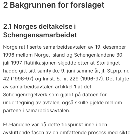
0
2 Bakgrunnen for forslaget
0
8
2.1 Norges deltakelse i
v
Schengensamarbeidet
e
d
Norge ratifiserte samarbeidsavtalen av 19. desember
r
1996 mellom Norge, Island og Schengenlandene 30.
ø
juli 1997. Ratifikasjonen skjedde etter at Stortinget
r
hadde gitt sitt samtykke 9. juni samme år, jf. St.prp. nr.
e
42 (1996-97) og Innst. S. nr. 229 (1996-97). Det fulgte
n
av samarbeidsavtalen artikkel 1 at det
Schengenregelverk som gjaldt på datoen for
d
undertegning av avtalen, også skulle gjelde mellom
e
partene i samarbeidsavtalen.
v
i
EU-landene var på dette tidspunkt inne i den
s
avsluttende fasen av en omfattende prosess med sikte