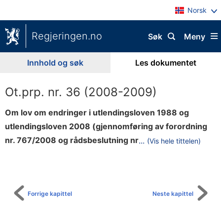
Norsk
Regjeringen.no
Søk
Meny
Innhold og søk
Les dokumentet
Ot.prp. nr. 36 (2008-2009)
Om lov om endringer i utlendingsloven 1988 og
utlendingsloven 2008 (gjennomføring av forordning
.
nr. 767/2008 og rådsbeslutning nr
...
(Vis hele tittelen)
Til
6
innholdsfortegnelse
3
3
/
Forrige kapittel
Neste kapittel
2