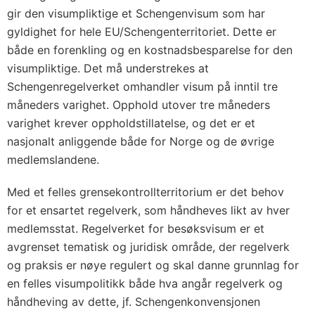
gir den visumpliktige et Schengenvisum som har
gyldighet for hele EU/Schengenterritoriet. Dette er
både en forenkling og en kostnadsbesparelse for den
visumpliktige. Det må understrekes at
Schengenregelverket omhandler visum på inntil tre
måneders varighet. Opphold utover tre måneders
varighet krever oppholdstillatelse, og det er et
nasjonalt anliggende både for Norge og de øvrige
medlemslandene.
Med et felles grensekontrollterritorium er det behov
for et ensartet regelverk, som håndheves likt av hver
medlemsstat. Regelverket for besøksvisum er et
avgrenset tematisk og juridisk område, der regelverk
og praksis er nøye regulert og skal danne grunnlag for
en felles visumpolitikk både hva angår regelverk og
håndheving av dette, jf. Schengenkonvensjonen