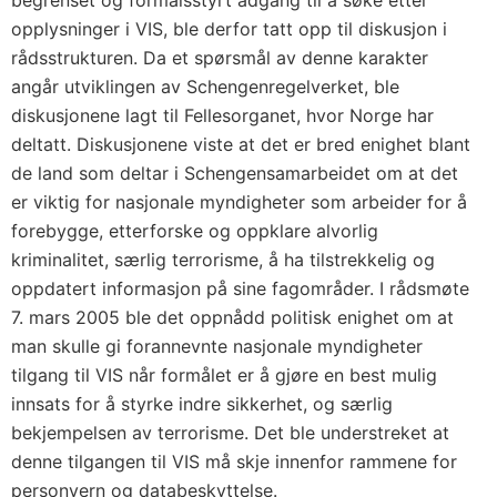
begrenset og formålsstyrt adgang til å søke etter
opplysninger i VIS, ble derfor tatt opp til diskusjon i
rådsstrukturen. Da et spørsmål av denne karakter
angår utviklingen av Schengenregelverket, ble
diskusjonene lagt til Fellesorganet, hvor Norge har
deltatt. Diskusjonene viste at det er bred enighet blant
de land som deltar i Schengensamarbeidet om at det
er viktig for nasjonale myndigheter som arbeider for å
forebygge, etterforske og oppklare alvorlig
kriminalitet, særlig terrorisme, å ha tilstrekkelig og
oppdatert informasjon på sine fagområder. I rådsmøte
7. mars 2005 ble det oppnådd politisk enighet om at
man skulle gi forannevnte nasjonale myndigheter
tilgang til VIS når formålet er å gjøre en best mulig
innsats for å styrke indre sikkerhet, og særlig
bekjempelsen av terrorisme. Det ble understreket at
denne tilgangen til VIS må skje innenfor rammene for
personvern og databeskyttelse.