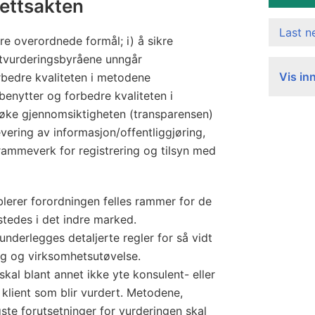
)
ettsakten
n
Last 
r
re overordnede formål; i) å sikre
.
ttvurderingsbyråene unngår
Vis in
forbedre kvaliteten i metodene
1
benytter og forbedre kvaliteten i
0
å øke gjennomsiktigheten (transparensen)
6
evering av informasjon/offentliggjøring,
0
t rammeverk for registrering og tilsyn med
/
2
0
blerer forordningen felles rammer for de
0
stedes i det indre marked.
9
nderlegges detaljerte regler for så vidt
a
ing og virksomhetsutøvelse.
kal blant annet ikke yte konsulent- eller
v
n klient som blir vurdert. Metodene,
1
ste forutsetninger for vurderingen skal