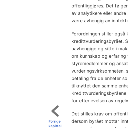
offentliggjøres. Det følge
av analytikere eller andre
være avhengig av inntekt
Forordningen stiller også 
kredittvurderingsbyrået.
uavhengige og sitte i maks
om kunnskap og erfaring fr
styremedlemmer og ansatte
vurderingsvirksomheten, s
betaling fra de enheter s
tilknyttet den samme enh
Kredittvurderingsbyråene h
for etterlevelsen av regelv
Det stilles krav om offent
dersom byrået mottar innt
Forrige
kapittel