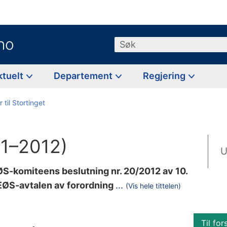
no
Søk
ktuelt
Departement
Regjering
 til Stortinget
11–2012)
U
ØS-komiteens beslutning nr. 20/2012 av 10.
(
EØS-avtalen av forordning
...
(Vis hele tittelen)
E
F
Til for