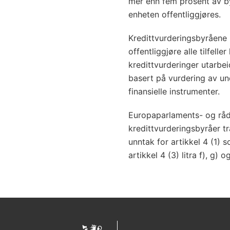
mer enn fem prosent av by
enheten offentliggjøres.
Kredittvurderingsbyråene p
offentliggjøre alle tilfell
kredittvurderinger utarbei
basert på vurdering av und
finansielle instrumenter.
Europaparlaments- og råd
kredittvurderingsbyråer t
unntak for artikkel 4 (1) 
artikkel 4 (3) litra f), g) o