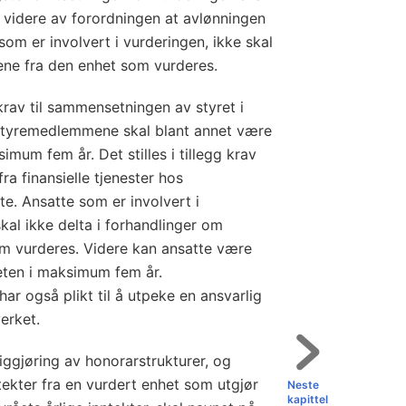
6
r videre av forordningen at avlønningen
.
 som er involvert i vurderingen, ikke skal
s
ene fra den enhet som vurderes.
e
p
krav til sammensetningen av styret i
t
 Styremedlemmene skal blant annet være
e
imum fem år. Det stilles i tillegg krav
m
a finansielle tjenester hos
. Ansatte som er involvert i
b
kal ikke delta i forhandlinger om
e
om vurderes. Videre kan ansatte være
r
eten i maksimum fem år.
2
ar også plikt til å utpeke en ansvarlig
0
erket.
0
9
liggjøring av honorarstrukturer, og
o
ekter fra en vurdert enhet som utgjør
Neste
kapittel