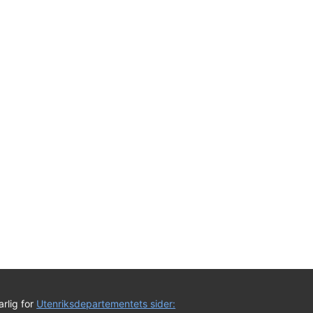
rlig for
Utenriksdepartementets sider: