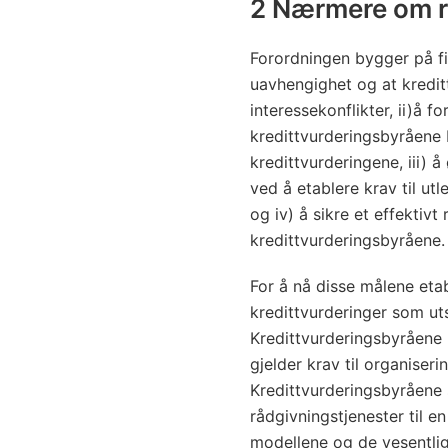
2 Nærmere om r
Forordningen bygger på fi
uavhengighet og at kredi
interessekonflikter, ii)å 
kredittvurderingsbyråene 
kredittvurderingene, iii) 
ved å etablere krav til utl
og iv) å sikre et effektiv
kredittvurderingsbyråene.
For å nå disse målene eta
kredittvurderinger som ut
Kredittvurderingsbyråene u
gjelder krav til organiser
Kredittvurderingsbyråene s
rådgivningstjenester til e
modellene og de vesentlig