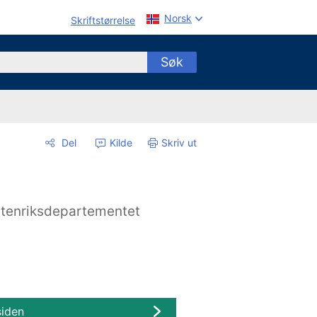
Norsk
Skriftstørrelse
Søk
Del
Kilde
Skriv ut
tenriksdepartementet
siden