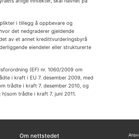
m
råets årlige inntekter, skal navnet på
k
r
likter i tillegg å oppbevare og
e
er hvor det nedgraderer gjeldende
d
det av et annet kredittvurderingsbyrå
i
erliggende eiendeler eller strukturerte
t
t
v
sforordning (EF) nr. 1060/2009 om
rådte i kraft i EU 7. desember 2009, med
u
som trådte i kraft 7. desember 2010, og
r
g h)som trådte i kraft 7. juni 2011.
d
e
r
i
n
Ansva
Om nettstedet