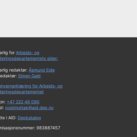
rlig for
Arbeids- og
uderingsdepartementets sider:
rlig redaktør:
Åsmund Eide
redaktør:
Simen Gald
onvernerklæring for Arbeids- og
uderingsdepartementet
fon:
+47 222 49 090
st:
postmottak@aid.dep.no
te i AID:
Depkatalog
nisasjonsnummer: 983887457