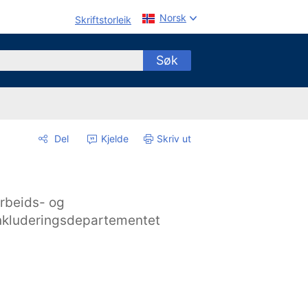
Norsk
Skriftstorleik
Søk
Del
Kjelde
Skriv ut
rbeids- og
nkluderingsdepartementet