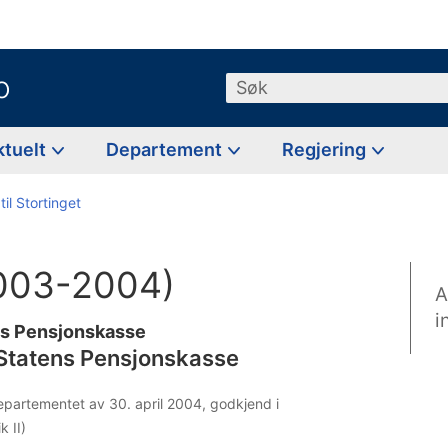
o
Søk
ktuelt
Departement
Regjering
til Stortinget
(2003-2004)
A
i
ns Pensjonskasse
Statens Pensjonskasse
departementet av 30. april 2004, godkjend i
 II)