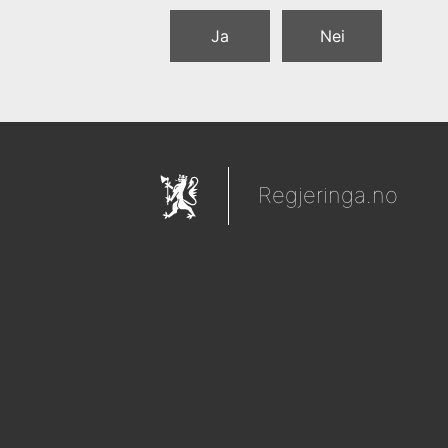
Ja
Nei
Regjeringa.no