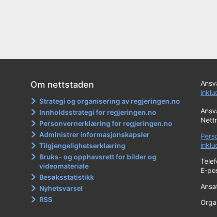
Ansva
Om nettstaden
inkl
Strategi og organisering av regjeringen.no
Ansva
Innholdsstrategi for regjeringen.no
Nett
Personvernerklæring for regjeringen.no
Administrer informasjonskapsler
Pers
inkl
Tilgjengelighetserklæring
Bruks- og opphavsrett for bilder og
Tele
videomateriale
E-po
Besøksstatistikk
Ansat
Nyhetsvarsel
RSS
Orga