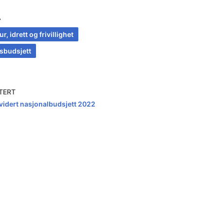
A
ur, idrett og frivillighet
tsbudsjett
TERT
vidert nasjonalbudsjett 2022