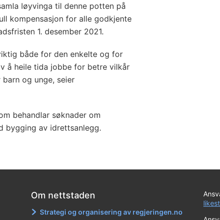
samla løyvinga til denne potten på
 full kompensasjon for alle godkjente
adsfristen 1. desember 2021.
 viktig både for den enkelte og for
 å heile tida jobbe for betre vilkår
r barn og unge, seier
t som behandlar søknader om
 bygging av idrettsanlegg.
Ansva
Om nettstaden
likes
Strategi og organisering av regjeringen.no
Ansva