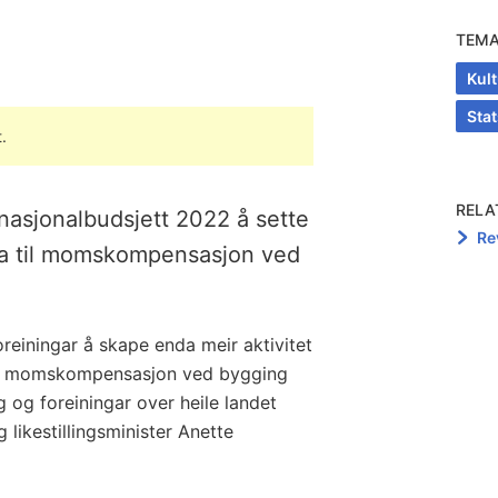
TEM
Kult
Sta
.
RELA
 nasjonalbudsjett 2022 å sette
Re
tra til momskompensasjon ved
oreiningar å skape enda meir aktivitet
Full momskompensasjon ved bygging
ag og foreiningar over heile landet
g likestillingsminister Anette