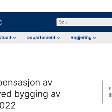
o
Søk
ktuelt
Departement
Regjering
mpensasjon av
K
ved bygging av
l
2022