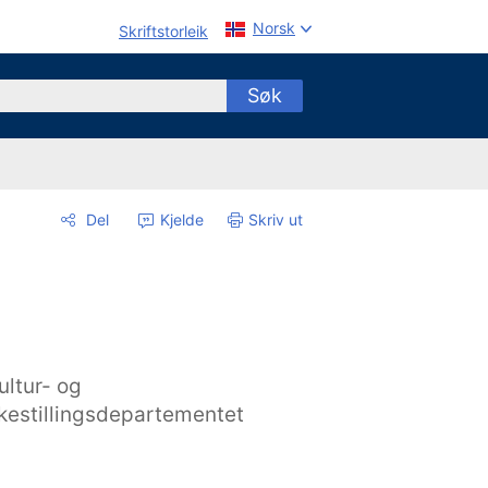
Norsk
Skriftstorleik
Søk
Del
Kjelde
Skriv ut
ultur- og
ikestillingsdepartementet