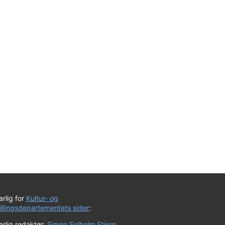
rlig for
Kultur- og
tillingsdepartementets sider
:
rlig redaktør:
Simon Solholm Stjern