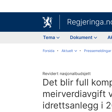
Regjeringa.n
Tema
Dokument
A
Forsida
Aktuelt
Pressemeldingar
Revidert nasjonalbudsjett
Det blir full ko
meirverdiavgift 
idrettsanlegg i 