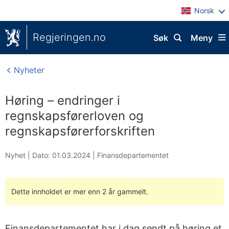
Norsk
Regjeringen.no
Søk
Meny
Nyheter
Høring – endringer i
regnskapsførerloven og
regnskapsførerforskriften
Nyhet |
Dato: 01.03.2024
|
Finansdepartementet
Dette innholdet er mer enn 2 år gammelt.
Finansdepartementet har i dag sendt på høring et