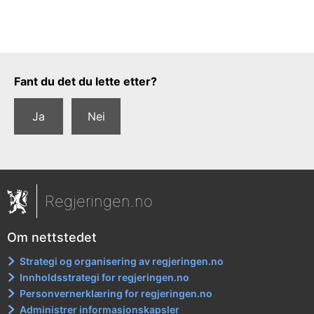
Tilbakemeldingsskjema
Fant du det du lette etter?
Ja
Nei
Regjeringen.no
Om nettstedet
Strategi og organisering av regjeringen.no
Innholdsstrategi for regjeringen.no
Personvernerklæring for regjeringen.no
Administrer informasjonskapsler