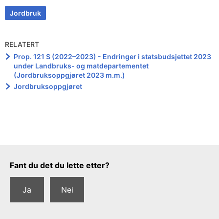
Jordbruk
RELATERT
Prop. 121 S (2022–2023) - Endringer i statsbudsjettet 2023
under Landbruks- og matdepartementet
(Jordbruksoppgjøret 2023 m.m.)
Jordbruksoppgjøret
Tilbakemeldingsskjema
Fant du det du lette etter?
Ja
Nei