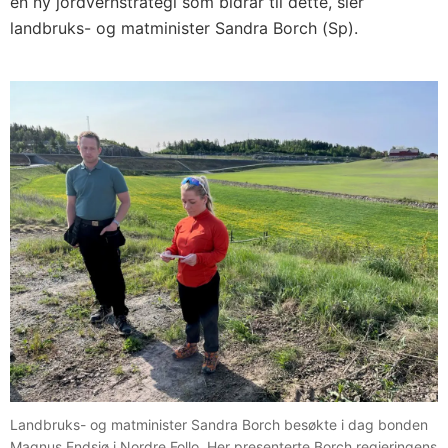
en ny jordvernstrategi som bidrar til dette, sier
landbruks- og matminister Sandra Borch (Sp).
Landbruks- og matminister Sandra Borch besøkte i dag bonden
Magnus Endsjø i Nordre Follo. Her presenterte Borch regjeringens