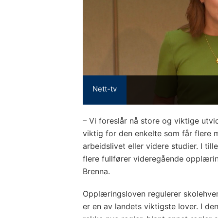
Nett-tv
– Vi foreslår nå store og viktige utvi
viktig for den enkelte som får flere mu
arbeidslivet eller videre studier. I t
flere fullfører videregående opplæri
Brenna.
Opplæringsloven regulerer skolehve
er en av landets viktigste lover. I de