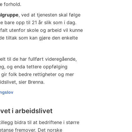
e forhold.
ålgruppe
, ved at tjenesten skal følge
e bare opp til 21 år slik som i dag.
falt utenfor skole og arbeid vil kunne
e tiltak som kan gjøre den enkelte
helt til de har fullført videregående,
eg, og enda tettere oppfølging
 gir folk bedre rettigheter og mer
eidslivet, sier Brenna.
ingslov
vet i arbeidslivet
llegg bidra til at bedriftene i større
etanse fremover. Det norske