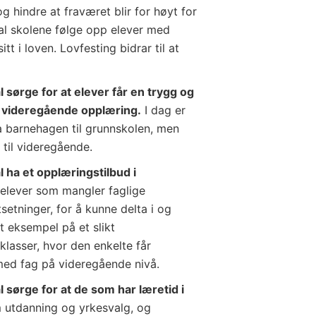
g hindre at fraværet blir for høyt for
al skolene følge opp elever med
tt i loven. Lovfesting bidrar til at
sørge for at elever får en trygg og
l videregående opplæring.
I dag er
ra barnehagen til grunnskolen, men
 til videregående.
ha et opplæringstilbud i
elever som mangler faglige
tsetninger, for å kunne delta i og
 eksempel på et slikt
lasser, hvor den enkelte får
med fag på videregående nivå.
sørge for at de som har læretid i
utdanning og yrkesvalg, og