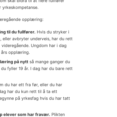
m skal bidra til at flere fullfører
er yrkeskompetanse.
ideregående opplæring:
g til du fullfører.
Hvis du stryker i
, eller avbryter underveis, har du rett
ført videregående. Ungdom har i dag
e års opplæring.
læring på nytt
så mange ganger du
 du fyller 19 år. I dag har du bare rett
om du har ett fra før, eller du har
g har du kun rett til å ta ett
 begynne på yrkesfag hvis du har tatt
pp elever som har fravær.
Plikten