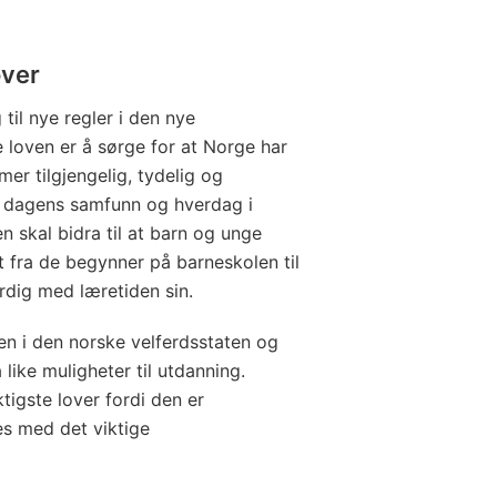
over
til nye regler i den nye
loven er å sørge for at Norge har
er tilgjengelig, tydelig og
et dagens samfunn og hverdag i
 skal bidra til at barn og unge
t fra de begynner på barneskolen til
erdig med læretiden sin.
en i den norske velferdsstaten og
å like muligheter til utdanning.
tigste lover fordi den er
es med det viktige