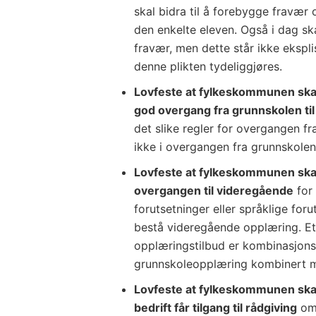
skal bidra til å forebygge fravær o
den enkelte eleven. Også i dag sk
fravær, men dette står ikke eksplisi
denne plikten tydeliggjøres.
Lovfeste at fylkeskommunen skal 
god overgang fra grunnskolen ti
det slike regler for overgangen f
ikke i overgangen fra grunnskolen
Lovfeste at fylkeskommunen skal 
overgangen til videregående
for 
forutsetninger eller språklige foru
bestå videregående opplæring. Ett
opplæringstilbud er kombinasjonsk
grunnskoleopplæring kombinert 
Lovfeste at fylkeskommunen skal 
bedrift får tilgang til rådgiving
om 