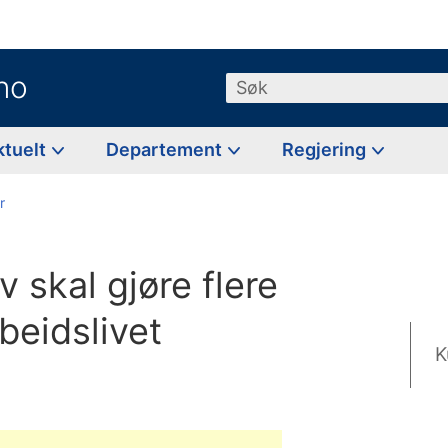
no
Søk
ktuelt
Departement
Regjering
r
 skal gjøre flere
beidslivet
K