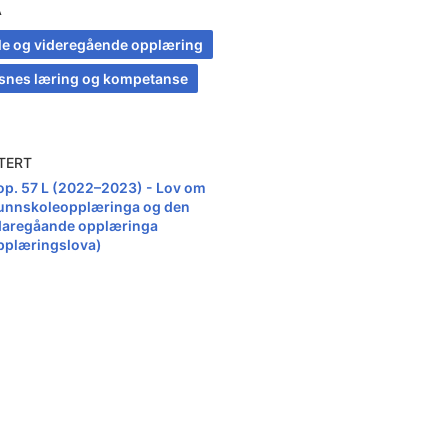
A
le og videregående opplæring
snes læring og kompetanse
TERT
op. 57 L (2022–2023) - Lov om
unnskoleopplæringa og den
daregåande opplæringa
pplæringslova)