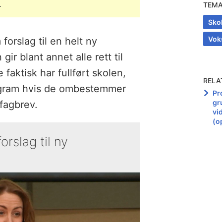
.
TEM
Sko
Vok
forslag til en helt ny
ir blant annet alle rett til
faktisk har fullført skolen,
RELA
rogram hvis de ombestemmer
Pr
gr
 fagbrev.
vi
(o
orslag til ny