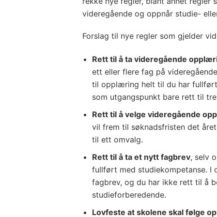
rekke nye regler, blant annet regler so
videregående og oppnår studie- ell
Forslag til nye regler som gjelder v
Rett til å ta videregående opplærin
ett eller flere fag på videregående
til opplæring helt til du har full
som utgangspunkt bare rett til tr
Rett til å velge videregående opp
vil frem til søknadsfristen det året
til ett omvalg.
Rett til å ta et nytt fagbrev
, selv 
fullført med studiekompetanse. I da
fagbrev, og du har ikke rett til å
studieforberedende.
Lovfeste at skolene skal følge o