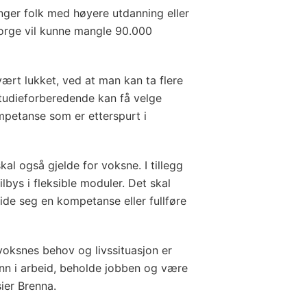
nger folk med høyere utdanning eller
Norge vil kunne mangle 90.000
vært lukket, ved at man kan ta flere
studieforberedende kan få velge
mpetanse som er etterspurt i
al også gjelde for voksne. I tillegg
lbys i fleksible moduler. Det skal
eide seg en kompetanse eller fullføre
voksnes behov og livssituasjon er
inn i arbeid, beholde jobben og være
sier Brenna.