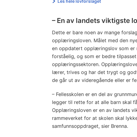
Les hele lovforslaget
– En av landets viktigste l
Dette er bare noen av mange forslag 
opplæringsloven. Målet med den nye 
en oppdatert opplæringslov som er m
forståelig, og som er bedre tilpass
opplæringssektoren. Opplæringsloven
lærer, trives og har det trygt og god
de går ut av videregående eller er f
– Fellesskolen er en del av grunnmur
legger til rette for at alle barn skal f
Opplæringsloven er en av landets vik
rammeverket for at skolen skal lykk
samfunnsoppdraget, sier Brenna.