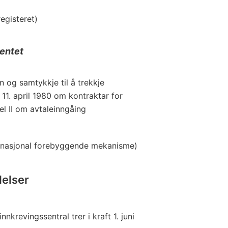
registeret)
entet
n og samtykkje til å trekkje
1. april 1980 om kontraktar for
el II om avtaleinngåing
 (nasjonal forebyggende mekanisme)
delser
nnkrevingssentral trer i kraft 1. juni