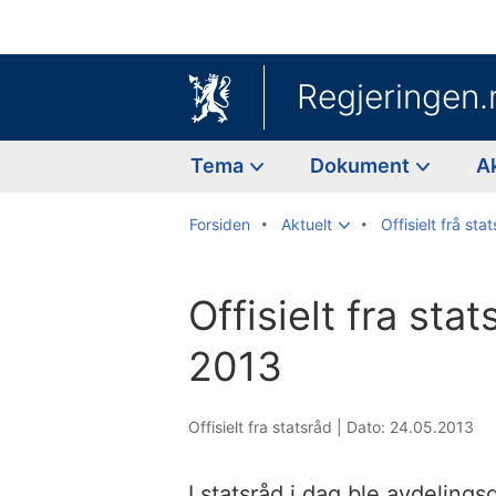
Regjeringen.
Tema
Dokument
A
Forsiden
Aktuelt
Offisielt frå sta
Offisielt fra sta
2013
Offisielt fra statsråd |
Dato: 24.05.2013
I statsråd i dag ble avdeling