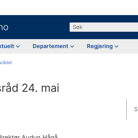
no
Søk
ktuelt
Departement
Regjering
tsrådet
tsråd 24. mai
S
sdirektør Audun Hågå