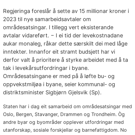
Regjeringa foreslår å sette av 15 millionar kroner i
2023 til nye samarbeidsavtaler om
områdesatsingar. I tillegg vert eksisterande
avtalar vidareført. − I ei tid der levekostnadane
aukar monaleg, råkar dette særskilt dei med låge
inntekter. Innanfor eit stramt budsjett har vi
derfor valt å prioritere å styrke arbeidet med å ta
tak i levekårsutfordringar i byane.
Områdesatsingane er med på å løfte bu- og
oppvekstmiljøa i byane, seier kommunal- og
distriktsminister Sigbjørn Gjelsvik (Sp).
Staten har i dag eit samarbeid om områdesatsingar med
Oslo, Bergen, Stavanger, Drammen og Trondheim. Òg
andre byar og byområder opplever utfordringar med
utanforskap, sosiale forskjellar og barnefattigdom. No