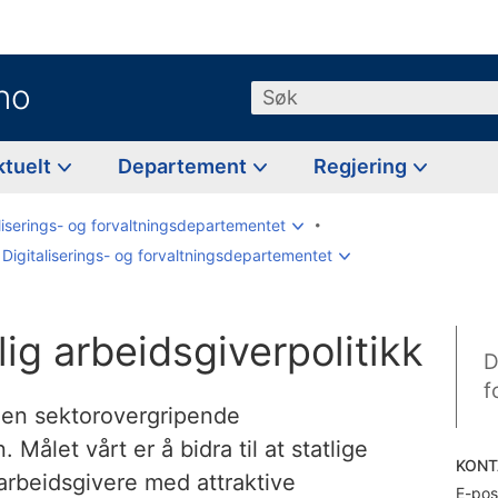
no
Søk
ktuelt
Departement
Regjering
liserings- og forvaltningsdepartementet
 Digitaliserings- og forvaltningsdepartementet
lig arbeidsgiverpolitikk
D
f
den sektorovergripende
. Målet vårt er å bidra til at statlige
KONT
rbeidsgivere med attraktive
E-pos