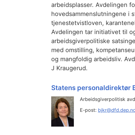
arbeidsplasser. Avdelingen fo
hovedsammenslutningene i sta
tjenestetvistloven, karantenel
Avdelingen tar initiativet til 
arbeidsgiverpolitiske satsinge
med omstilling, kompetanseut
og mangfoldig arbeidsliv. Av
J Kraugerud.
Statens personaldirektør 
Arbeidsgiverpolitisk avd
E-post:
bjkr@dfd.dep.n