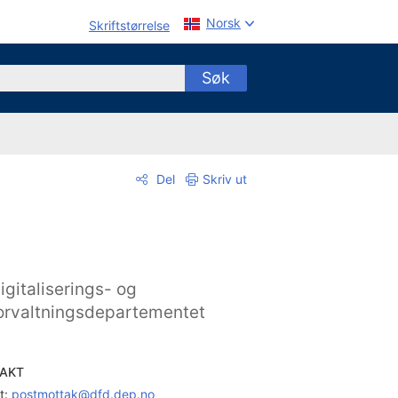
Norsk
Skriftstørrelse
Søk
Del
Skriv ut
igitaliserings- og
orvaltningsdepartementet
AKT
t: 
postmottak@dfd.dep.no