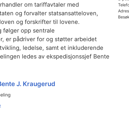
rhandler om tariffavtaler med
Telef
Adres
ten og forvalter statsansatteloven,
Besøk
oven og forskrifter til lovene.
og følger opp sentrale
r, er pådriver for og støtter arbeidet
vikling, ledelse, samt et inkluderende
delingen ledes av ekspedisjonssjef Bente
Bente J. Kraugerud
eling
o