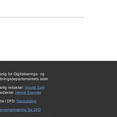
rlig for Digitaliserings- og
altningsdepartementets sider
rlig redaktør:
Ingvild Sahl
redaktør:
Henrik Enevold
tte i DFD:
Depkatalog
onvernerklæring for DFD