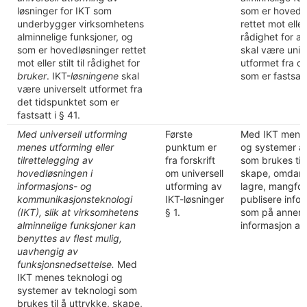
løsninger for IKT som
som er hovedl
underbygger virksomhetens
rettet mot eller s
alminnelige funksjoner, og
rådighet for a
som er hovedløsninger rettet
skal være univ
mot eller stilt til rådighet for
utformet fra d
bruker
. IKT-
løsningene
skal
som er fastsatt
være universelt utformet fra
det tidspunktet som er
fastsatt i § 41.
Med universell utforming
Første
Med IKT menes
menes utforming eller
punktum er
og systemer av
tilrettelegging av
fra forskrift
som brukes til 
hovedløsningen i
om universell
skape, omdann
informasjons- og
utforming av
lagre, mangfol
kommunikasjonsteknologi
IKT-løsninger
publisere infor
(IKT), slik at virksomhetens
§ 1.
som på annen 
alminnelige funksjoner kan
informasjon a
benyttes av flest mulig,
uavhengig av
funksjonsnedsettelse.
Med
IKT menes teknologi og
systemer av teknologi som
brukes til å uttrykke, skape,