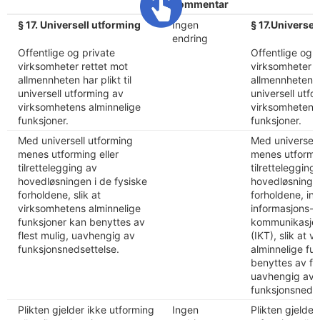
kommentar
§ 17. Universell utforming
Ingen
§ 17.Universel
endring
Offentlige og private
Offentlige og 
virksomheter rettet mot
virksomheter r
allmennheten har plikt til
allmennheten ha
universell utforming av
universell utfo
virksomhetens alminnelige
virksomhetens 
funksjoner.
funksjoner.
Med universell utforming
Med universell
menes utforming eller
menes utformin
tilrettelegging av
tilrettelegging
hovedløsningen i de fysiske
hovedløsningen
forholdene, slik at
forholdene, ink
virksomhetens alminnelige
informasjons- 
funksjoner kan benyttes av
kommunikasjon
flest mulig, uavhengig av
(IKT), slik at 
funksjonsnedsettelse.
alminnelige fu
benyttes av fle
uavhengig av
funksjonsnedse
Plikten gjelder ikke utforming
Ingen
Plikten gjelder