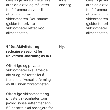
Offentlige virksomheter skal
Ingen
Offentlige vir
arbeide aktivt og målrettet
endring
arbeide aktivt
for å fremme universell
for å fremme u
utforming innen
utforming inne
virksomheten. Det samme
virksomheten.
gjelder for private
gjelder for pri
virksomheter rettet mot
virksomheter r
allmennheten.
allmennheten.
§ 19a. Aktivitets- og
Ny.
redegjørelsesplikt for
universell utforming av IKT
Offentlige og private
virksomheter skal arbeide
aktivt og målrettet for å
fremme universell utforming
av IKT innen virksomheten.
Offentlige virksomheter og
private virksomheter som
jevnlig sysselsetter mer enn
50 ansatte skal redegjøre for