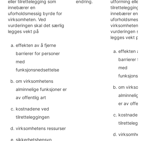
eller tilrettelegging som
endring.
utforming eller
innebærer en
tilrettelegging
uforholdsmessig byrde for
innebærer en
virksomheten. Ved
uforholdsmessi
vurderingen skal det særlig
virksomheten.
legges vekt på
vurderingen sk
legges vekt p
effekten av å fjerne
effekten av
barrierer for personer
barrierer f
med
med
funksjonsnedsettelse
funksjonsn
om virksomhetens
om virkso
alminnelige funksjoner er
alminnelig
av offentlig art
er av offent
kostnadene ved
kostnaden
tilretteleggingen
tilretteleg
virksomhetens ressurser
virksomhet
sikkerhetshensyn