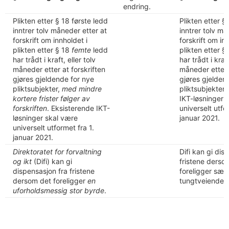
endring.
Plikten etter § 18 første ledd
Plikten etter §
inntrer tolv måneder etter at
inntrer tolv må
forskrift om innholdet i
forskrift om in
plikten etter § 18
femte
ledd
plikten etter §
har trådt i kraft, eller tolv
har trådt i kraft
måneder etter at forskriften
måneder etter a
gjøres gjeldende for nye
gjøres gjelden
pliktsubjekter,
med mindre
pliktsubjekter.
kortere frister følger av
IKT-løsninger 
forskriften
. Eksisterende IKT-
universelt utfo
løsninger skal være
januar 2021.
universelt utformet fra 1.
januar 2021.
Direktoratet for forvaltning
Difi kan gi dis
og ikt
(Difi) kan gi
fristene derso
dispensasjon fra fristene
foreligger særl
dersom det foreligger
en
tungtveiende g
uforholdsmessig stor byrde
.