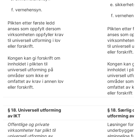
sikkerhets
vernehensyn.
vernehens
Plikten etter første ledd
anses som oppfylt dersom
Plikten etter f
virksomheten oppfyller krav
anses som opp
til universell utforming i lov
virksomheten o
eller forskrift.
til universell u
eller forskrift.
Kongen kan gi forskrift om
innholdet i plikten til
Kongen kan gi 
universell utforming på
innholdet i plikt
områder som ikke er
universell utf
omfattet av krav i annen lov
områder som i
eller forskrift.
omfattet av kr
eller forskrift
§ 18. Universell utforming
§ 18. Særlig o
av IKT
utforming av 
Offentlige og private
Løsninger for 
virksomheter har plikt til
underbygger v
universell utforming av
alminnelige fu