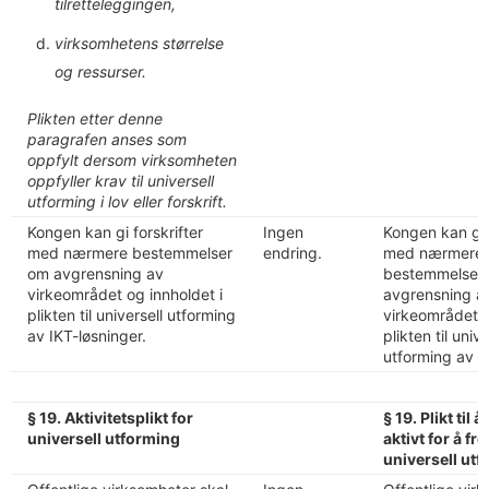
tilretteleggingen,
virksomhetens størrelse
og ressurser.
Plikten etter denne
paragrafen anses som
oppfylt dersom virksomheten
oppfyller krav til universell
utforming i lov eller forskrift.
Kongen kan gi forskrifter
Ingen
Kongen kan gi f
med nærmere bestemmelser
endring.
med nærmere
om avgrensning av
bestemmelser
virkeområdet og innholdet i
avgrensning a
plikten til universell utforming
virkeområdet o
av IKT-løsninger.
plikten til unive
utforming av I
§ 19. Aktivitetsplikt for
§ 19. Plikt til 
universell utforming
aktivt for å f
universell ut