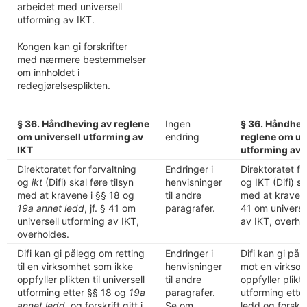
arbeidet med universell
utforming av IKT.
Kongen kan gi forskrifter
med nærmere bestemmelser
om innholdet i
redegjørelsesplikten.
§ 36. Håndheving av reglene
Ingen
§ 36. Håndhev
om universell utforming av
endring
reglene om un
IKT
utforming av 
Direktoratet for forvaltning
Endringer i
Direktoratet fo
og
ikt
(Difi) skal føre tilsyn
henvisninger
og IKT (Difi) sk
med at kravene i §§ 18 og
til andre
med at kravene 
19a annet ledd
, jf. § 41 om
paragrafer.
41 om universe
universell utforming av IKT,
av IKT, overho
overholdes.
Difi kan gi pålegg om retting
Endringer i
Difi kan gi pål
til en virksomhet som ikke
henvisninger
mot en virkso
oppfyller plikten til universell
til andre
oppfyller plikte
utforming etter §§ 18 og
19a
paragrafer.
utforming etter
annet ledd
, og forskrift gitt i
Se om
ledd og forskrif