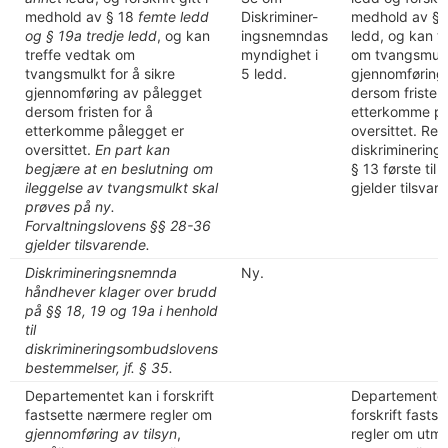
medhold av § 18
femte ledd
Diskriminer-
medhold av § 1
og § 19a tredje ledd
, og kan
ingsnemndas
ledd, og kan t
treffe vedtak om
myndighet i
om tvangsmulkt
tvangsmulkt for å sikre
5 ledd.
gjennomføring
gjennomføring av pålegget
dersom fristen 
dersom fristen for å
etterkomme på
etterkomme pålegget er
oversittet. Reg
oversittet.
En part kan
diskriminering
begjære at en beslutning om
§ 13 første til 
ileggelse av tvangsmulkt skal
gjelder tilsvar
prøves på ny.
Forvaltningslovens §§ 28-36
gjelder tilsvarende.
Diskrimineringsnemnda
Ny.
håndhever klager over brudd
på §§ 18, 19 og 19a i henhold
til
diskrimineringsombudslovens
bestemmelser, jf. § 35.
Departementet kan i forskrift
Departementet
fastsette nærmere regler om
forskrift fast
gjennomføring av tilsyn
,
regler om utmå