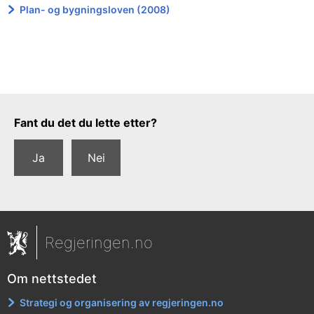
Plan- og bygningsloven (2008)
Tilbakemeldingsskjema
Fant du det du lette etter?
Ja
Nei
Regjeringen.no
Om nettstedet
Strategi og organisering av regjeringen.no