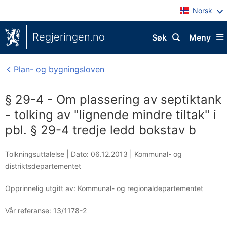
Norsk
Regjeringen.no
Søk
Meny
Plan- og bygningsloven
§ 29-4 - Om plassering av septiktank
- tolking av "lignende mindre tiltak" i
pbl. § 29-4 tredje ledd bokstav b
Tolkningsuttalelse |
Dato: 06.12.2013
|
Kommunal- og
distriktsdepartementet
Opprinnelig utgitt av: Kommunal- og regionaldepartementet
Vår referanse:
13/1178-2