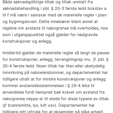
Både søknadspliktige tiltak og tiltak unntatt fra
søknadsbehandling i pbl. § 20-3 første ledd bokstav a
til f må være i samsvar med de materielle regler i plan-
og bygningsloven. Dette innebærer blant annet at
reglene om avstand til nabogrense må overholdes, noe
som i utgangspunktet også gjelder for nedgravde
konstruksjoner og anlegg.
Imidlertid gjelder de materielle regler så langt de passer
for konstruksjoner, anlegg, terrenginngrep mv, jf. pbl. §
30-4 første ledd. Noen tiltak har liten eller ubetydelig
innvirkning på naboeiendommer, og departementet har
tidligere uttalt at for mindre konstruksjoner og anlegg
kommer avstandsbestemmelsen i § 29-4 ikke til
anvendelse fordi hensynet bak kravet om avstand fra
nabogrense neppe er til stede for disse typene av tiltak.
(jf brannsmitte, lys, luft osv). Departementet har
tidligere gitt uttrykk for at eksempler på slike arbeid