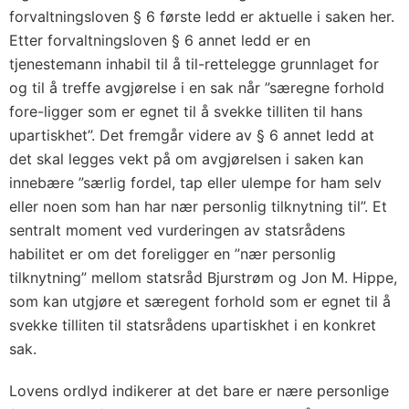
forvaltningsloven § 6 første ledd er aktuelle i saken her.
Etter forvaltningsloven § 6 annet ledd er en
tjenestemann inhabil til å til-rettelegge grunnlaget for
og til å treffe avgjørelse i en sak når ”særegne forhold
fore-ligger som er egnet til å svekke tilliten til hans
upartiskhet”. Det fremgår videre av § 6 annet ledd at
det skal legges vekt på om avgjørelsen i saken kan
innebære ”særlig fordel, tap eller ulempe for ham selv
eller noen som han har nær personlig tilknytning til”. Et
sentralt moment ved vurderingen av statsrådens
habilitet er om det foreligger en ”nær personlig
tilknytning” mellom statsråd Bjurstrøm og Jon M. Hippe,
som kan utgjøre et særegent forhold som er egnet til å
svekke tilliten til statsrådens upartiskhet i en konkret
sak.
Lovens ordlyd indikerer at det bare er nære personlige