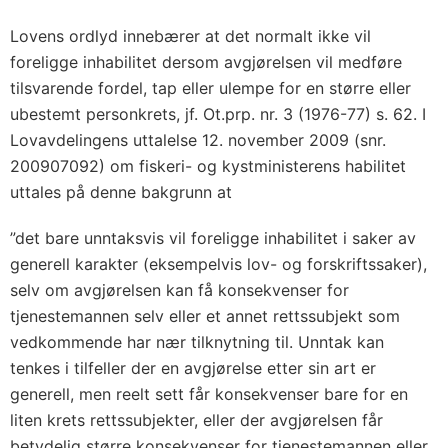
Lovens ordlyd innebærer at det normalt ikke vil
foreligge inhabilitet dersom avgjørelsen vil medføre
tilsvarende fordel, tap eller ulempe for en større eller
ubestemt personkrets, jf. Ot.prp. nr. 3 (1976-77) s. 62. I
Lovavdelingens uttalelse 12. november 2009 (snr.
200907092) om fiskeri- og kystministerens habilitet
uttales på denne bakgrunn at
”det bare unntaksvis vil foreligge inhabilitet i saker av
generell karakter (eksempelvis lov- og forskriftssaker),
selv om avgjørelsen kan få konsekvenser for
tjenestemannen selv eller et annet rettssubjekt som
vedkommende har nær tilknytning til. Unntak kan
tenkes i tilfeller der en avgjørelse etter sin art er
generell, men reelt sett får konsekvenser bare for en
liten krets rettssubjekter, eller der avgjørelsen får
betydelig større konsekvenser for tjenestemannen eller