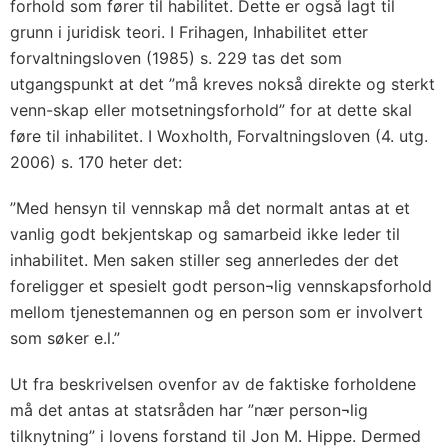
forhold som fører til habilitet. Dette er også lagt til
grunn i juridisk teori. I Frihagen, Inhabilitet etter
forvaltningsloven (1985) s. 229 tas det som
utgangspunkt at det ”må kreves nokså direkte og sterkt
venn-skap eller motsetningsforhold” for at dette skal
føre til inhabilitet. I Woxholth, Forvaltningsloven (4. utg.
2006) s. 170 heter det:
”Med hensyn til vennskap må det normalt antas at et
vanlig godt bekjentskap og samarbeid ikke leder til
inhabilitet. Men saken stiller seg annerledes der det
foreligger et spesielt godt person¬lig vennskapsforhold
mellom tjenestemannen og en person som er involvert
som søker e.l.”
Ut fra beskrivelsen ovenfor av de faktiske forholdene
må det antas at statsråden har ”nær person¬lig
tilknytning” i lovens forstand til Jon M. Hippe. Dermed