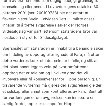
form av økt rennomé som daglig leder, gi grunnlag for
lønnsøkning eller annet. I Lovavdelingens uttalelse 30.
oktober 2001 (snr. 200109733) ble det antatt at
fiskeriminister Svein Ludvigsen ”lett vil måtte anses
inhabil” til å treffe avgjørelse i saker der Norges
Sildesalgslag var part, ettersom statsrådens bror var
nestleder i styret for Sildesalgslaget.
Spørsmålet om statsråden er inhabil til å behandle saker
om tildeling av oppdrag eller lignede til Fafo, må etter
dette vurderes konkret i det enkelte tilfelle, og slik at
det blant annet legges vekt på hvor omfattende
oppdrag det er tale om og i hvilken grad det vil
involvere eller få konsekvenser for Hippe personlig. En
tilsvarende vurdering må gjøres der avgjørelsen gjelder
et selskap eller annet som kontrolleres av Fafo. Sentralt
for vurderingen er om avgjørelsen kan innebære en
særlig fordel, tap eller ulempe for Hippe.