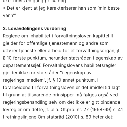
uke, tidvis en gang pr 14. dag.
• Det er kjent at jeg karakteriserer han som ’min beste
venn’.”
2. Lovavdelingens vurdering
Reglene om inhabilitet i forvaltningsloven kapittel II
gjelder for offentlige tjenestemenn og andre som
utfører tjeneste eller arbeid for et forvaltningsorgan, jf.
§ 10 første punktum, herunder statsråden i egenskap av
departementssjef. Forvaltningslovens habilitetsregler
gjelder ikke for statsråder ”i egenskap av
regjerings¬medlem”, jf. § 10 annet punktum. I
forarbeidene til forvaltningsloven er det imidlertid lagt
til grunn at tilsvarende prinsipper må følges også ved
regjeringsbehandling selv om det ikke er gitt bindende
lovregler om dette, jf. bl.a. Ot.prp. nr. 27 (1968-69) s. 41.
I retningslinjene Om statsråd (2010) s. 89 heter det: