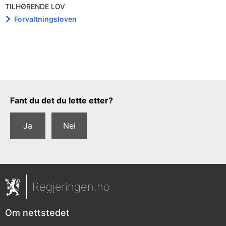
TILHØRENDE LOV
Forvaltningsloven
Tilbakemeldingsskjema
Fant du det du lette etter?
Ja
Nei
Regjeringen.no
Om nettstedet