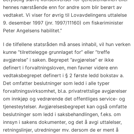
hennes nærstående enn for andre som blir berørt av
vedtaket. Vi viser for øvrig til Lovavdelingens uttalelse
9. desember 1997 (jnr. 1997/11160) om fiskeriminister
Peter Angelsens habilitet.”
I de tilfellene statsråden må anses inhabil, vil hun verken
kunne ”tilrettelegge grunnlaget for” eller ”treffe
avgjørelse” i saken. Begrepet ”avgjørelse” er ikke
definert i forvaltningsloven, men favner videre enn
vedtaksbegrepet definert i § 2 første ledd bokstav a.
Det omfatter beslutninger som ledd i alle typer
forvaltningsvirksomhet, bl.a. privatrettslige avgjørelser
om innkjøp og vedrørende det offentliges service- og
tjenesteytelser. Avgjørelsesbegrepet kan også omfatte
beslutninger som ledd i saksbehandlingen, f.eks. om
innsyn i sakens dokumenter, og det å avgi uttalelser,
retningslinjer, utredninger mv. dersom de er ment å