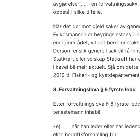
avgjørelse […] i en forvaltningssak».
oppstå i slike tilfelle.
Når det derimot gjeld saker av gener
Fylkesmannen er høyringsinstans i lov
energiområdet, vil det berre unntaksv
Dersom ei slik generell sak vil få i
Statkraft eller selskap Statkraft har
likevel bli meir aktuelt. Sjå om dette
2010 til Fiskeri- og kystdeparteme
3. Forvaltningslova § 6 fyrste ledd
Etter forvaltningslova § 6 fyrste ledd
tenestemann inhabil
«e) når han leder eller har ledende 
eller bedriftsforsamling for