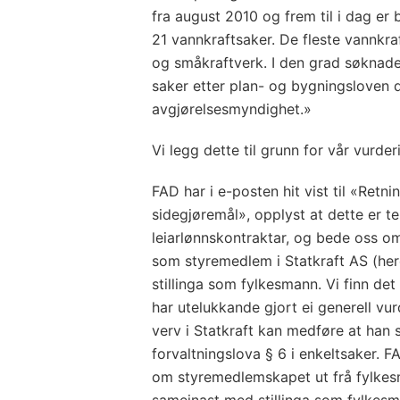
fra august 2010 og frem til i dag er 
21 vannkraftsaker. De fleste vannkra
og småkraftverk. I den grad søknade
saker etter plan- og bygningsloven 
avgjørelsesmyndighet.»
Vi legg dette til grunn for vår vurder
FAD har i e-posten hit vist til «Retn
sidegjøremål», opplyst at dette er t
leiarlønnskontraktar, og bede oss o
som styremedlem i Statkraft AS (her
stillinga som fylkesmann. Vi finn det
har utelukkande gjort ei generell vur
verv i Statkraft kan medføre at han 
forvaltningslova § 6 i enkeltsaker. F
om styremedlemskapet ut frå fylkes
sameinast med stillinga som fylkesma