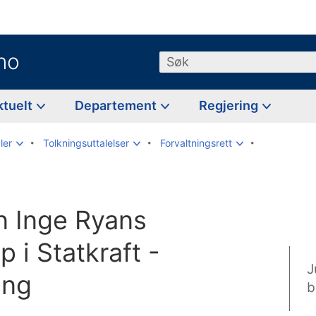
no
Søk
ktuelt
Departement
Regjering
ler
Tolkningsuttalelser
Forvaltningsrett
n Inge Ryans
 i Statkraft -
J
ing
b