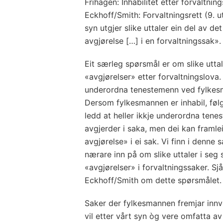
Frihagen: Inhabilitet etter forvaltni
Eckhoff/Smith: Forvaltningsrett (9. 
syn utgjer slike uttaler ein del av de
avgjørelse […] i en forvaltningssak».
Eit særleg spørsmål er om slike utta
«avgjørelser» etter forvaltningslova
underordna tenestemenn ved fylke
Dersom fylkesmannen er inhabil, følg
ledd at heller ikkje underordna ten
avgjerder i saka, men dei kan framlei
avgjørelse» i ei sak. Vi finn i denne
nærare inn på om slike uttaler i seg
«avgjørelser» i forvaltningssaker. S
Eckhoff/Smith om dette spørsmålet.
Saker der fylkesmannen fremjar innv
vil etter vårt syn òg vere omfatta av