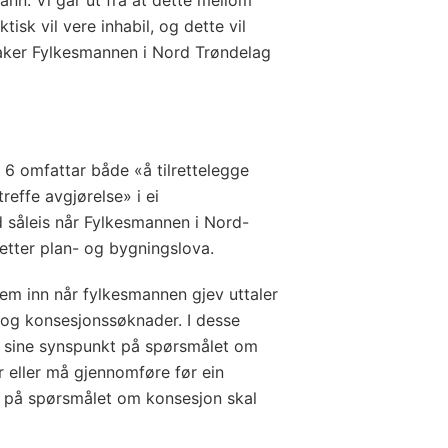
isk vil vere inhabil, og dette vil
saker Fylkesmannen i Nord Trøndelag
§ 6 omfattar både «å tilrettelegge
reffe avgjørelse» i ei
d såleis når Fylkesmannen i Nord-
 etter plan- og bygningslova.
m inn når fylkesmannen gjev uttaler
r og konsesjonssøknader. I desse
r sine synspunkt på spørsmålet om
r eller må gjennomføre før ein
 på spørsmålet om konsesjon skal