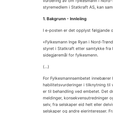
vurdering av om fylkesmann i Nord-T
styremedlem i Statkraft AS, kan sam
1. Bakgrunn - Innleiing
I e-posten er det opplyst følgjande
«Fylkesmann Inge Ryan i Nord-Trønd
styret i Statkraft etter samtykke fra 
sidegjøremål for fylkesmenn.
(…)
For Fylkesmannsembetet innebærer R
habilitetsvurderinger i tilknytning t
er til behandling ved embetet. Det dre
meldinger, konsekvensutredninger o
selv, fra selskaper eid helt eller del
selskaper og andre eierinteresser. F