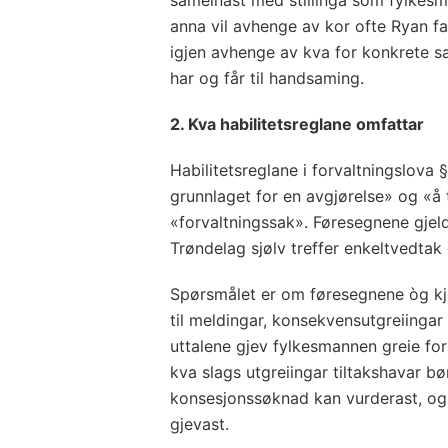
anna vil avhenge av kor ofte Ryan fakt
igjen avhenge av kva for konkrete 
har og får til handsaming.
2. Kva habilitetsreglane omfattar
Habilitetsreglane i forvaltningslova 
grunnlaget for en avgjørelse» og «å t
«forvaltningssak». Føresegnene gjel
Trøndelag sjølv treffer enkeltvedtak
Spørsmålet er om føresegnene òg kje
til meldingar, konsekvensutgreiinga
uttalene gjev fylkesmannen greie fo
kva slags utgreiingar tiltakshavar bø
konsesjonssøknad kan vurderast, og
gjevast.