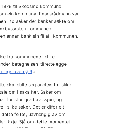
er 1979 til Skedsmo kommune
om ein kommunal finansrådmann var
unen i to saker der bankar søkte om
 bankbussrute i kommunen.
n annan bank sin filial i kommunen.
:
lse fra kommunene i slike
nder betegnelsen ‘tilrettelegge
tningsloven § 6
.»
te skal stille seg annleis for slike
tale om i saka her. Saker om
ar for stor grad av skjøn, og
i slike saker. Det er difor eit
å dette feltet, uavhengig av om
ller ikkje. Sjå om dette momentet