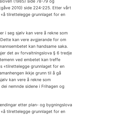
ngsloven (1985) side 78-79 og
utgåve 2010) side 224-225. Etter vårt
t «å tilrettelegge grunnlaget for en
ler i seg sjølv kan vere å rekne som
. Dette kan vere avgjerande for om
smannsembetet kan handsame saka.
jer det av forvaltningslova § 6 tredje
estemenn ved embetet kan treffe
s «tilrettelegge grunnlaget for en
 samanhengen ikkje grunn til å gå
 sjølv kan vere å rekne som
jå dei nemnde sidene i Frihagen og
endingar etter plan- og bygningslova
 «å tilrettelegge grunnlaget for en