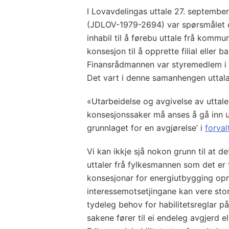
I Lovavdelingas uttale 27. septemb
(JDLOV-1979-2694) var spørsmålet 
inhabil til å førebu uttale frå komm
konsesjon til å opprette filial eller
Finansrådmannen var styremedlem i e
Det vart i denne samanhengen uttala
«Utarbeidelse og avgivelse av uttale
konsesjonssaker må anses å gå inn u
grunnlaget for en avgjørelse’ i
forval
Vi kan ikkje sjå nokon grunn til at det
uttaler frå fylkesmannen som det er 
konsesjonar for energiutbygging opn
interessemotsetjingane kan vere store 
tydeleg behov for habilitetsreglar p
sakene fører til ei endeleg avgjerd e