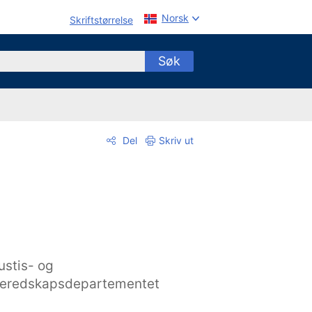
Norsk
Skriftstørrelse
Søk
Del
Skriv ut
ustis- og
eredskapsdepartementet