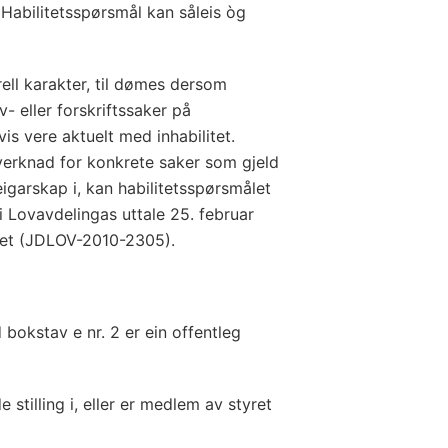
 Habilitetsspørsmål kan såleis òg
ell karakter, til dømes dersom
- eller forskriftssaker på
is vere aktuelt med inhabilitet.
nnverknad for konkrete saker som gjeld
 eigarskap i, kan habilitetsspørsmålet
 i Lovavdelingas uttale 25. februar
ntet (JDLOV-2010-2305).
 bokstav e nr. 2 er ein offentleg
stilling i, eller er medlem av styret