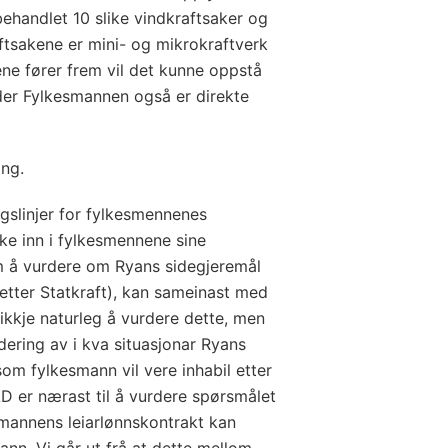
behandlet 10 slike vindkraftsaker og
ftsakene er mini- og mikrokraftverk
ne fører frem vil det kunne oppstå
der Fylkesmannen også er direkte
ing.
ingslinjer for fylkesmennenes
eke inn i fylkesmennene sine
m å vurdere om Ryans sidegjeremål
etter Statkraft), kan sameinast med
 ikkje naturleg å vurdere dette, men
dering av i kva situasjonar Ryans
som fylkesmann vil vere inhabil etter
AD er nærast til å vurdere spørsmålet
mannens leiarlønnskontrakt kan
nn. Vi går ut frå at dette mellom