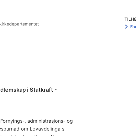
TILH
 kirkedepartementet
Fo
lemskap i Statkraft -
å Fornyings-, administrasjons- og
espurnad om Lovavdelinga si