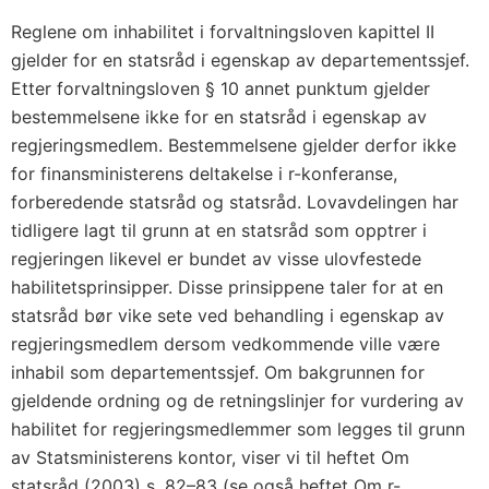
Reglene om inhabilitet i forvaltningsloven kapittel II
gjelder for en statsråd i egenskap av departementssjef.
Etter forvaltningsloven § 10 annet punktum gjelder
bestemmelsene ikke for en statsråd i egenskap av
regjeringsmedlem. Bestemmelsene gjelder derfor ikke
for finansministerens deltakelse i r-konferanse,
forberedende statsråd og statsråd. Lovavdelingen har
tidligere lagt til grunn at en statsråd som opptrer i
regjeringen likevel er bundet av visse ulovfestede
habilitetsprinsipper. Disse prinsippene taler for at en
statsråd bør vike sete ved behandling i egenskap av
regjeringsmedlem dersom vedkommende ville være
inhabil som departementssjef. Om bakgrunnen for
gjeldende ordning og de retningslinjer for vurdering av
habilitet for regjeringsmedlemmer som legges til grunn
av Statsministerens kontor, viser vi til heftet Om
statsråd (2003) s. 82–83 (se også heftet Om r-