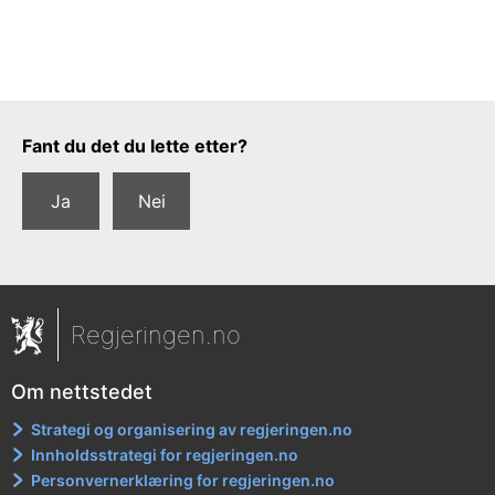
Tilbakemeldingsskjema
Fant du det du lette etter?
Ja
Nei
Regjeringen.no
Om nettstedet
Strategi og organisering av regjeringen.no
Innholdsstrategi for regjeringen.no
Personvernerklæring for regjeringen.no