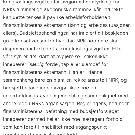
kringkastingsavgiften får avgjørende betydning for
NRKs alminnelige økonomiske rammevilkår. Indirekte
kan dette tenkes å påvirke arbeidsforholdene til
finansministerens ektemann (lønn og arbeidssituasjonen
ellers). Budsjettbehandlingen har imidlertid i beskjeden
grad konsekvenser for hvordan NRK nærmere skal
disponere inntektene fra kringkastingsavgiften. Etter
vårt syn er det klart at avgjørelse i saken ikke
innebærer ”
særlig
fordel, tap eller ulempe” for
finansministerens ektemann. Han er i denne
sammenheng bare en blant en rekke ansatte i NRK, og
budsjettbehandlingen avgjør ikke noe om
underholdnings-avdelingens stilling sammenlignet med
andre ledd i NRKs organisasjon. Regjeringens, herunder
finansministerens, befatning med budsjettforslaget
innebærer dermed heller ikke noe ”særegent forhold”
som kan føre til inhabilitet med utgangspunkt i
forvaltningsloven § 6 annet ledd.