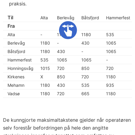
praksis.
Til
Alta
Berlevåg
Båtsfjord
Hammerfest
Fra
Alta
-
1180
1180
535
Berlevåg
1180
-
430
1065
Båtsfjord
1180
430
-
1065
Hammerfest
535
1065
1065
-
Honningsvåg
1015
720
850
720
Kirkenes
X
850
720
1180
Mehamn
1180
430
535
935
Vadsø
1180
720
665
1180
De kunngjorte maksimaltakstene gjelder når operatøren
selv forestår befordringen på hele den angitte