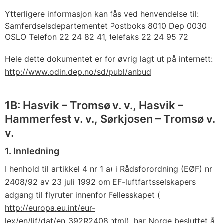
Ytterligere informasjon kan fås ved henvendelse til:
Samferdselsdepartementet Postboks 8010 Dep 0030
OSLO Telefon 22 24 82 41, telefaks 22 24 95 72
Hele dette dokumentet er for øvrig lagt ut på internett:
http://www.odin.dep.no/sd/publ/anbud
1B: Hasvik – Tromsø v. v., Hasvik –
Hammerfest v. v., Sørkjosen – Tromsø v.
v.
1. Innledning
I henhold til artikkel 4 nr 1 a) i Rådsforordning (EØF) nr
2408/92 av 23 juli 1992 om EF-luftfartsselskapers
adgang til flyruter innenfor Fellesskapet (
http://europa.eu.int/eur-
lex/en/lif/dat/en_392R2408.html
), har Norge besluttet å