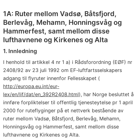
1A: Ruter mellom Vadsø, Båtsfjord,
Berlevåg, Mehamn, Honningsvåg og
Hammerfest, samt mellom disse
lufthavnene og Kirkenes og Alta
1. Innledning
I henhold til artikkel 4 nr 1 a) i Rådsforordning (EØF) nr
2408/92 av 23 juli 1992 om EF-luftfartsselskapers
adgang til flyruter innenfor Fellesskapet (
http://europa.eu.int/eur-
lex/en/lif/dat/en_392R2408.html
), har Norge besluttet å
innføre forpliktelser til offentlig tjenesteytelse pr 1 april
2000 for ruteflyginger på et nettverk bestående av
ruter mellom Vadsø, Båtsfjord, Berlevåg, Mehamn,
Honningsvåg og Hammerfest, samt mellom disse
lufthavnene og Kirkenes og Alta.