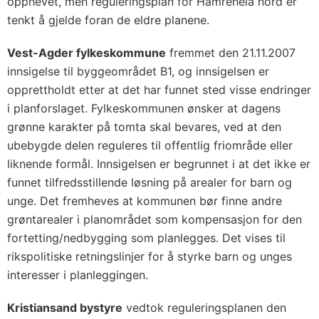
opphevet, men reguleringsplan for Hamreheia nord er
tenkt å gjelde foran de eldre planene.
Vest-Agder fylkeskommune
fremmet den 21.11.2007
innsigelse til byggeområdet B1, og innsigelsen er
opprettholdt etter at det har funnet sted visse endringer
i planforslaget. Fylkeskommunen ønsker at dagens
grønne karakter på tomta skal bevares, ved at den
ubebygde delen reguleres til offentlig friområde eller
liknende formål. Innsigelsen er begrunnet i at det ikke er
funnet tilfredsstillende løsning på arealer for barn og
unge. Det fremheves at kommunen bør finne andre
grøntarealer i planområdet som kompensasjon for den
fortetting/nedbygging som planlegges. Det vises til
rikspolitiske retningslinjer for å styrke barn og unges
interesser i planleggingen.
Kristiansand bystyre
vedtok reguleringsplanen den