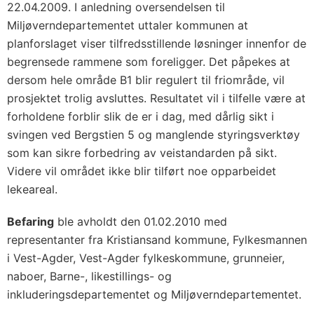
22.04.2009. I anledning oversendelsen til
Miljøverndepartementet uttaler kommunen at
planforslaget viser tilfredsstillende løsninger innenfor de
begrensede rammene som foreligger. Det påpekes at
dersom hele område B1 blir regulert til friområde, vil
prosjektet trolig avsluttes. Resultatet vil i tilfelle være at
forholdene forblir slik de er i dag, med dårlig sikt i
svingen ved Bergstien 5 og manglende styringsverktøy
som kan sikre forbedring av veistandarden på sikt.
Videre vil området ikke blir tilført noe opparbeidet
lekeareal.
Befaring
ble avholdt den 01.02.2010 med
representanter fra Kristiansand kommune, Fylkesmannen
i Vest-Agder, Vest-Agder fylkeskommune, grunneier,
naboer, Barne-, likestillings- og
inkluderingsdepartementet og Miljøverndepartementet.