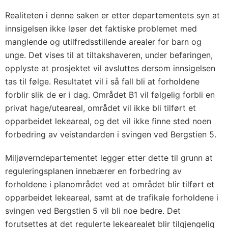
Realiteten i denne saken er etter departementets syn at
innsigelsen ikke løser det faktiske problemet med
manglende og utilfredsstillende arealer for barn og
unge. Det vises til at tiltakshaveren, under befaringen,
opplyste at prosjektet vil avsluttes dersom innsigelsen
tas til følge. Resultatet vil i så fall bli at forholdene
forblir slik de er i dag. Området B1 vil følgelig forbli en
privat hage/uteareal, området vil ikke bli tilført et
opparbeidet lekeareal, og det vil ikke finne sted noen
forbedring av veistandarden i svingen ved Bergstien 5.
Miljøverndepartementet legger etter dette til grunn at
reguleringsplanen innebærer en forbedring av
forholdene i planområdet ved at området blir tilført et
opparbeidet lekeareal, samt at de trafikale forholdene i
svingen ved Bergstien 5 vil bli noe bedre. Det
forutsettes at det regulerte lekearealet blir tilgjengelig